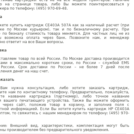
стимые картриджи есть не на все модели принтеров. Наличие
но на странице товара, либо Вы можете поинтересоваться у
ера по телефону: (495) 970-69-48.
а
жете купить картридж CE403A 507A как за наличный расчет (при
вке по Москве курьером), так и по безналичному расчету. При
е по безналу стоимость товара меняется. Для частных лиц не из
ы возможна оплата через банк. Позвоните нам, и менеджер
но ответит на все Ваши вопросы.
вка
тавляем товар по всей России. По Москве доставка производится
рами в максимально короткие сроки, по России – службой EMS
 России. Срок доставки по России – не более 7 дней после
ления денег на наш счет.
аказать
Вам нужна консультация, либо хотите заказать картридж,
ните нам по контактному телефону. Предварительно, пожалуйста,
ите название картриджа (партномер), либо точное название
и вашего печатающего устройства. Также Вы можете оформить
у через сайт, положив товар в корзину, и заполнив поля с
ктной информацией. Если Вы хотите купить картридж HP CE403A
птом, то свяжитесь с нашим менеджером по телефону: (495) 970-
ние: Внешний вид, характеристики, комплектация могут быть
ны производителем без предварительного уведомления.