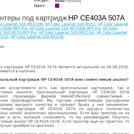
Ресурс:
страниц
6000
Цвет:
нтеры под картридж
HP CE403A 507A
or LaserJet 500 M551DN
,
HP Color LaserJet 500 M551
,
HP Color LaserJet
570DW MFP Pro
,
HP Color LaserJet 500 M570DN MFP Pro
,
HP Color
et 500 M570 MFP Pro
,
HP Color LaserJet 500 M551XH
,
HP Color LaserJet
551X
,
HP Color LaserJet 500 M551N
ие:
на картридж HP CE403A 507A является актуальной на 06.08.2026.
имеется в наличии.
нальный картридж HP CE403A 507A или совместимый аналог?
ем ассортименте есть как оригинальные картриджи, так и
стимые аналоги. Оригинальный картридж HP CE403A 507A
инал) произведен фирмой Hewlett-Packard, совместимый –
нним производителем. Мы торгуем совместимыми расходными
иалами высокого качества и процент брака у них минимален.
стимый картридж HP CE403A 507A по ресурсу (количеству
нных копий) аналогичен оригинальному. Если Ваш принтер не на
тии и есть желание сэкономить, то мы рекомендуем покупать
тимый аналог HP CE403A 507A. Если принтер ещё на гарантии, то
лучше приобрести оригинал.