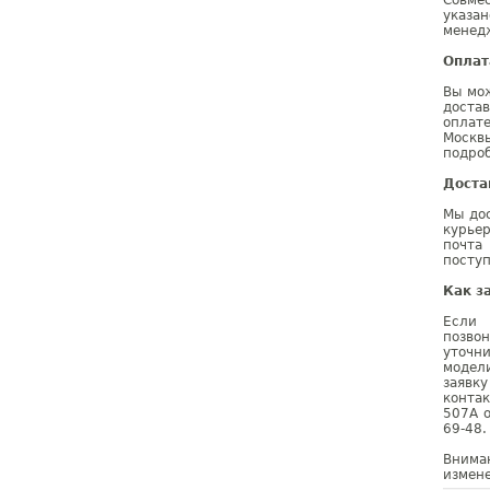
Совме
указа
менедж
Оплат
Вы мо
доста
оплат
Москв
подроб
Доста
Мы дос
курье
почта
поступ
Как з
Если 
позво
уточн
модел
заявк
конта
507A о
69-48.
Внима
измене