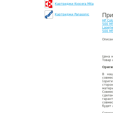
Картриджи Kyocera Mita
При
Картриджи Panasonic
HP Col
500 M
LaserJ
500 M
Описан
Цена 
Товар 
Ориги
В наш
совме
(ориг
сторо
матер
Совме
сдела
гаран
совмес
будет 