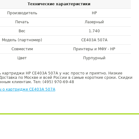
Технические характеристики
Производитель
HP
Печать
Лазерный
Вес
1.740
Модель (партномер)
CE403A 507A
Совместим
Принтеры и МФУ - HP
Цвет
Пурпурный
 картриджи HP CE403A 507A у нас просто и приятно. Низкие
Доставка по Москве и всей России в самые короткие сроки. Скидки
нным клиентам. Тел: (495) 970-69-48
ы о картридже CE403A 507A