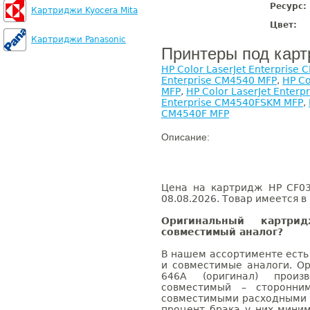
Ресурс:
Картриджи Kyocera Mita
Цвет:
Картриджи Panasonic
Принтеры под кар
HP Color LaserJet Enterpris
Enterprise CM4540 MFP
,
HP Co
MFP
,
HP Color LaserJet Enter
Enterprise CM4540FSKM MFP
,
CM4540F MFP
Описание:
Цена на картридж HP CF03
08.08.2026. Товар имеется в
Оригинальный картр
совместимый аналог?
В нашем ассортименте есть
и совместимые аналоги. О
646A (оригинал) произв
совместимый – сторонни
совместимыми расходными 
процент брака у них мини