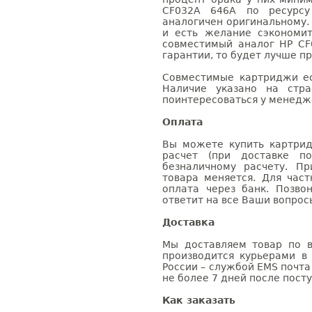
CF032A 646A по ресурсу 
аналогичен оригинальному.
и есть желание сэкономи
совместимый аналог HP CF
гарантии, то будет лучше п
Совместимые картриджи ес
Наличие указано на стр
поинтересоваться у менедже
Оплата
Вы можете купить картри
расчет (при доставке п
безналичному расчету. П
товара меняется. Для час
оплата через банк. Позв
ответит на все Ваши вопрос
Доставка
Мы доставляем товар по в
производится курьерами в
России – службой EMS почта 
не более 7 дней после посту
Как заказать