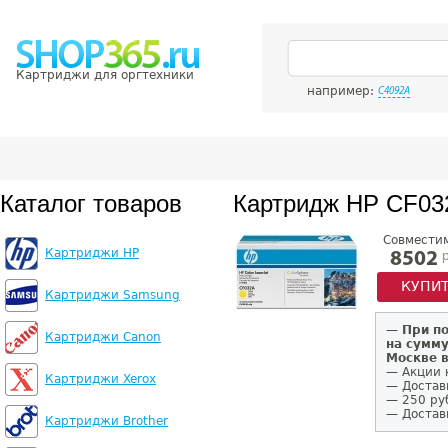
Картриджи для оргтехники
например:
C4092A
Каталог товаров
Картридж HP CF03
Совмести
Картриджи HP
р
8502
КУПИ
Картриджи Samsung
—
При п
Картриджи Canon
на сумму
Москве 
— Акции 
Картриджи Xerox
— Достав
— 250 ру
— Доставк
Картриджи Brother