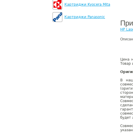
Картриджи Kyocera Mita
Картриджи Panasonic
При
HP Las
Описан
Цена 
Товар 
Ориги
В наш
совме
(ориг
сторо
матер
Совме
сдела
гаран
совме
будет 
Совме
указа