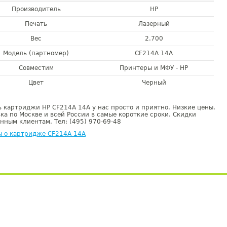
Производитель
HP
Печать
Лазерный
Вес
2.700
Модель (партномер)
CF214A 14A
Совместим
Принтеры и МФУ - HP
Цвет
Черный
 картриджи HP CF214A 14A у нас просто и приятно. Низкие цены.
ка по Москве и всей России в самые короткие сроки. Скидки
нным клиентам. Тел: (495) 970-69-48
ы о картридже CF214A 14A