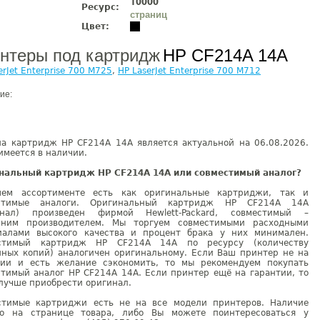
10000
Ресурс:
страниц
Цвет:
нтеры под картридж
HP CF214A 14A
erJet Enterprise 700 M725
,
HP LaserJet Enterprise 700 M712
ие:
на картридж HP CF214A 14A является актуальной на 06.08.2026.
имеется в наличии.
нальный картридж HP CF214A 14A или совместимый аналог?
ем ассортименте есть как оригинальные картриджи, так и
стимые аналоги. Оригинальный картридж HP CF214A 14A
инал) произведен фирмой Hewlett-Packard, совместимый –
нним производителем. Мы торгуем совместимыми расходными
иалами высокого качества и процент брака у них минимален.
стимый картридж HP CF214A 14A по ресурсу (количеству
нных копий) аналогичен оригинальному. Если Ваш принтер не на
тии и есть желание сэкономить, то мы рекомендуем покупать
стимый аналог HP CF214A 14A. Если принтер ещё на гарантии, то
лучше приобрести оригинал.
стимые картриджи есть не на все модели принтеров. Наличие
но на странице товара, либо Вы можете поинтересоваться у