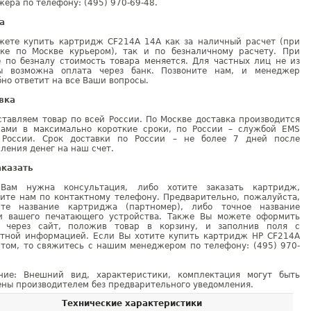
ера по телефону: (495) 970-69-48.
а
жете купить картридж CF214A 14A как за наличный расчет (при
вке по Москве курьером), так и по безналичному расчету. При
е по безналу стоимость товара меняется. Для частных лиц не из
ы возможна оплата через банк. Позвоните нам, и менеджер
но ответит на все Ваши вопросы.
вка
тавляем товар по всей России. По Москве доставка производится
рами в максимально короткие сроки, по России – службой EMS
 России. Срок доставки по России – не более 7 дней после
ления денег на наш счет.
аказать
Вам нужна консультация, либо хотите заказать картридж,
ните нам по контактному телефону. Предварительно, пожалуйста,
ите название картриджа (партномер), либо точное название
и вашего печатающего устройства. Также Вы можете оформить
у через сайт, положив товар в корзину, и заполнив поля с
ктной информацией. Если Вы хотите купить картридж HP CF214A
птом, то свяжитесь с нашим менеджером по телефону: (495) 970-
ние: Внешний вид, характеристики, комплектация могут быть
ны производителем без предварительного уведомления.
Технические характеристики