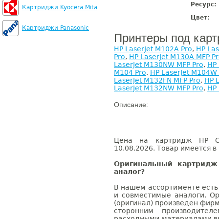
Ресурс:
Картриджи Kyocera Mita
Цвет:
Картриджи Panasonic
Принтеры под кар
HP LaserJet M102A Pro
,
HP Las
Pro
,
HP LaserJet M130A MFP P
LaserJet M130NW MFP Pro
,
HP 
M104 Pro
,
HP LaserJet M104W 
LaserJet M132FN MFP Pro
,
HP 
LaserJet M132NW MFP Pro
,
HP 
Описание:
Цена на картридж HP CF
10.08.2026. Товар имеется в
Оригинальный картридж
аналог?
В нашем ассортименте есть
и совместимые аналоги. О
(оригинал) произведен фирм
сторонним производител
расходными материалами вы