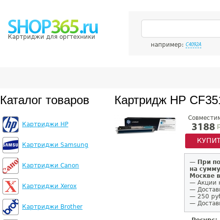
Картриджи для оргтехники
например:
C4092A
Каталог товаров
Картридж HP CF3
Совмести
Картриджи HP
р
3188
КУПИ
Картриджи Samsung
—
При п
Картриджи Canon
на сумму
Москве 
— Акции 
Картриджи Xerox
— Достав
— 250 ру
— Доставк
Картриджи Brother