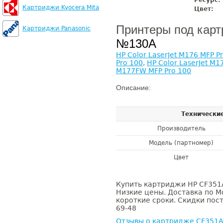
Ресурс:
Картриджи Kyocera Mita
Цвет:
Принтеры под кар
Картриджи Panasonic
№130A
HP Color LaserJet M176 MFP P
Pro 100
,
HP Color LaserJet M1
M177FW MFP Pro 100
Описание:
Технически
Производитель
Модель (партномер)
Цвет
Купить картриджи HP CF351A
Низкие цены. Доставка по М
короткие сроки. Скидки пост
69-48
Отзывы о картридже CF351