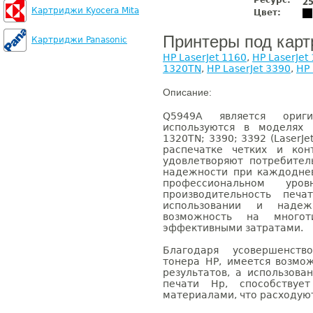
Ресурс:
2
Картриджи Kyocera Mita
Цвет:
Принтеры под кар
Картриджи Panasonic
HP LaserJet 1160
,
HP LaserJet
1320TN
,
HP LaserJet 3390
,
HP 
Описание:
Q5949A является ориг
используются в моделях 
1320TN; 3390; 3392 (LaserJet
распечатке четких и кон
удовлетворяют потребите
надежности при каждоднев
профессиональном ур
производительность печ
использовании и надеж
возможность на много
эффективными затратами.
Благодаря усовершенств
тонера НР, имеется возмо
результатов, а использова
печати Нр, способствуе
материалами, что расходую