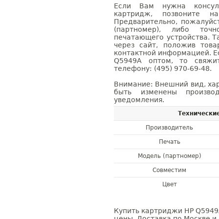
Если Вам нужна консуль
картридж, позвоните н
Предварительно, пожалуйс
(партномер), либо точ
печатающего устройства. 
через сайт, положив това
контактной информацией. Е
Q5949A оптом, то свяж
телефону: (495) 970-69-48.
Внимание: Внешний вид, ха
быть изменены производ
уведомления.
Технически
Производитель
Печать
Модель (партномер)
Совместим
Цвет
Купить картриджи HP Q5949A
цены. Доставка по Москве и