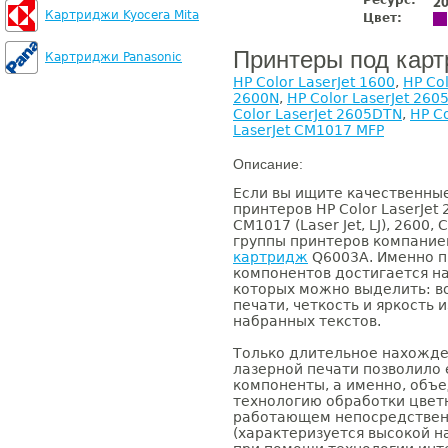
Ресурс:
2
Картриджи Kyocera Mita
Цвет:
Принтеры под кар
Картриджи Panasonic
HP Color LaserJet 1600
,
HP Col
2600N
,
HP Color LaserJet 260
Color LaserJet 2605DTN
,
HP C
LaserJet CM1017 MFP
Описание:
Если вы ищите качественны
принтеров HP Color LaserJet 
CM1017 (Laser Jet, LJ), 2600
группы принтеров компанией
картридж
Q6003A. Именно п
компонентов достигается н
которых можно выделить: в
печати, четкость и яркость
набранных текстов.
Только длительное нахожде
лазерной печати позволило 
компоненты, а именно, объ
технологию обработки цвет
работающем непосредствен
(характеризуется высокой н