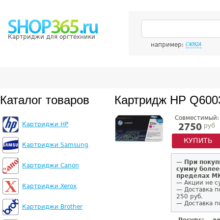
Картриджи для оргтехники
например:
C4092A
Каталог товаров
Картридж HP Q600
Совместимый:
Картриджи HP
руб
2750
КУПИТЬ
Картриджи Samsung
—
При покуп
Картриджи Canon
сумму более
пределах 
— Акции не с
Картриджи Xerox
— Доставка п
250 руб.
— Доставка п
Картриджи Brother