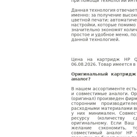
при помощи технологии инт
Данная технология отвечает
именно: за получение высок
цветной печати; автоматич
настройки, которые помимо
значительно экономят коли
простое и удобное меню, по
данной технологией.
Цена на картридж HP Q6
06.08.2026. Товар имеется в
Оригинальный картридж
аналог?
В нашем ассортименте есть
и совместимые аналоги. О
(оригинал) произведен фирм
сторонним производител
расходными материалами вы
у них минимален. Совме
ресурсу (количеству с
оригинальному. Если Ваш
желание сэкономить, 
совместимый аналог HP 