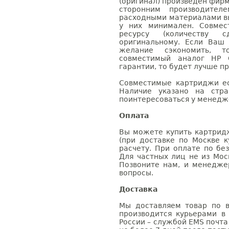
(оригинал) произведен фирм
сторонним производител
расходными материалами вы
у них минимален. Совме
ресурсу (количеству с
оригинальному. Если Ваш
желание сэкономить, 
совместимый аналог HP 
гарантии, то будет лучше п
Совместимые картриджи ес
Наличие указано на стр
поинтересоваться у менедже
Оплата
Вы можете купить картрид
(при доставке по Москве к
расчету. При оплате по бе
Для частных лиц не из Мос
Позвоните нам, и менедже
вопросы.
Доставка
Мы доставляем товар по в
производится курьерами в
России – службой EMS почта 