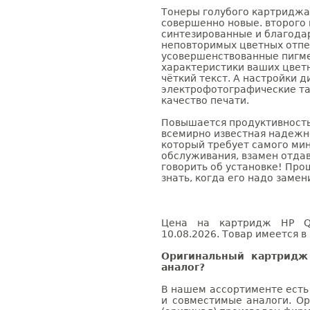
Тонеры голубого картриджа 
совершенно новые. второго 
синтезированные и благода
неповторимых цветных отпе
усовершенствованные пигм
характеристики ваших цвет
чёткий текст. А настройки 
электрофотографические т
качество печати.
Повышается продуктивность
всемирно известная надежн
который требует самого ми
обслуживания, взамен отдав
говорить об установке! Про
знать, когда его надо замен
Цена на картридж HP Q6
10.08.2026. Товар имеется в
Оригинальный картридж
аналог?
В нашем ассортименте есть
и совместимые аналоги. О