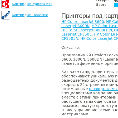
Ресурс:
4
Картриджи Kyocera Mita
Цвет:
Принтеры под кар
Картриджи Panasonic
HP Color LaserJet 3600
,
HP Co
LaserJet 3600N
,
HP Color Lase
HP Color LaserJet 3800DTN
,
HP
LaserJet CP3505
,
HP Color La
CP3505N
,
HP Color LaserJet 
Описание:
Производимый Hewlett Packar
3600, 3600N, 3600DN (Laser J
является фирменным ориги
Как раз эти чудо-принтеры H
обеспечивают уникальную п
разноцветных документов д
скорость 22 страницы в ми
оптимальные
расходные ма
специалистами компании р
вместе с этими принтерами,
растущего выдающегося кач
незамысловатую простоту в
знаку, управление всеми р
материалами.