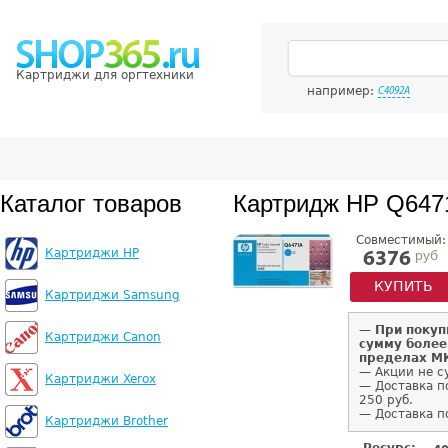
Картриджи для оргтехники
например:
C4092A
Каталог товаров
Картридж HP Q647
Совместимый:
Картриджи HP
руб
6376
КУПИТЬ
Картриджи Samsung
—
При покуп
Картриджи Canon
сумму более
пределах 
— Акции не с
Картриджи Xerox
— Доставка п
250 руб.
— Доставка п
Картриджи Brother