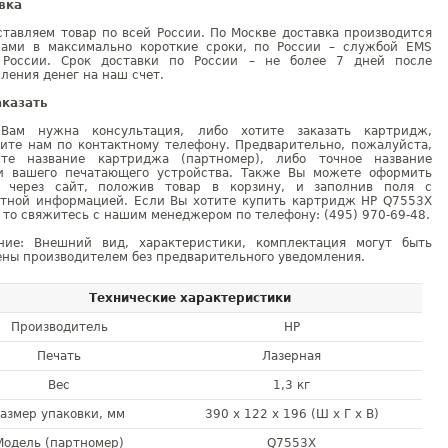
вка
тавляем товар по всей России. По Москве доставка производится
рами в максимально короткие сроки, по России – службой EMS
 России. Срок доставки по России – не более 7 дней после
ления денег на наш счет.
аказать
Вам нужна консультация, либо хотите заказать картридж,
ните нам по контактному телефону. Предварительно, пожалуйста,
ите название картриджа (партномер), либо точное название
и вашего печатающего устройства. Также Вы можете оформить
у через сайт, положив товар в корзину, и заполнив поля с
ктной информацией. Если Вы хотите купить картридж HP Q7553X
 то свяжитесь с нашим менеджером по телефону: (495) 970-69-48.
ние: Внешний вид, характеристики, комплектация могут быть
ны производителем без предварительного уведомления.
Технические характеристики
Производитель
HP
Печать
Лазерная
Вес
1,3 кг
азмер упаковки, мм
390 x 122 x 196 (Ш x Г x В)
Модель (партномер)
Q7553X