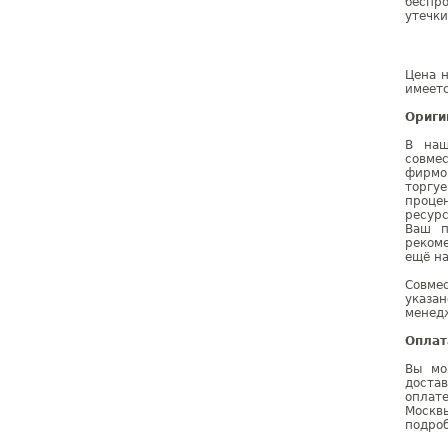
беспро
утечки
Цена н
имеетс
Ориги
В наш
совме
фирмо
торгу
проце
ресурс
Ваш п
реком
ещё на
Совме
указа
менедж
Оплат
Вы мо
доста
оплат
Москв
подроб