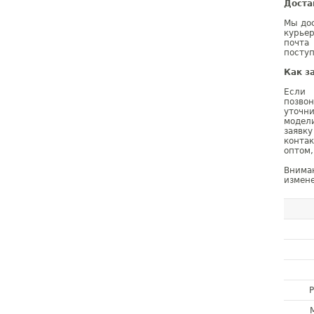
Доста
Мы дос
курье
почта
поступ
Как з
Если 
позво
уточн
модел
заявк
конта
оптом,
Внима
измене
Р