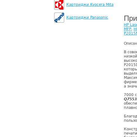
Картриджи Kyocera Mita
При
Картриджи Panasonic
HP Las
MFP
,
H
P2015
Описан
В сово
низкой
высоко
P2015D
которы
выдел
Максим
фирмен
а знач
7000 
Q7553
обеспе
плавно
Благо
пользо
Конст
печати