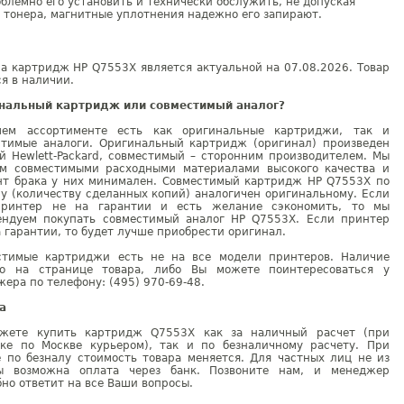
блемно его установить и технически обслужить, не допуская
 тонера, магнитные уплотнения надежно его запирают.
а картридж HP Q7553X является актуальной на 07.08.2026. Товар
я в наличии.
нальный картридж или совместимый аналог?
ем ассортименте есть как оригинальные картриджи, так и
стимые аналоги. Оригинальный картридж (оригинал) произведен
й Hewlett-Packard, совместимый – сторонним производителем. Мы
ем совместимыми расходными материалами высокого качества и
нт брака у них минимален. Совместимый картридж HP Q7553X по
у (количеству сделанных копий) аналогичен оригинальному. Если
ринтер не на гарантии и есть желание сэкономить, то мы
ендуем покупать совместимый аналог HP Q7553X. Если принтер
 гарантии, то будет лучше приобрести оригинал.
стимые картриджи есть не на все модели принтеров. Наличие
но на странице товара, либо Вы можете поинтересоваться у
ера по телефону: (495) 970-69-48.
а
жете купить картридж Q7553X как за наличный расчет (при
вке по Москве курьером), так и по безналичному расчету. При
е по безналу стоимость товара меняется. Для частных лиц не из
ы возможна оплата через банк. Позвоните нам, и менеджер
но ответит на все Ваши вопросы.