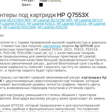
Ресурс:
страниц
7000
Цвет:
нтеры под картридж
HP Q7553X
erJet M2727NFS MFP
,
HP LaserJet M2727NF MFP
,
HP LaserJet M2727
P LaserJet P2014
,
HP LaserJet P2015
,
HP LaserJet P2015X
,
HP LaserJet
N
,
HP LaserJet P2015DN
,
HP LaserJet P2015D
ие:
купности с годами проверенной высокой надёжностью и довольно
 стоимостью при покупке,
картриджи
модели
hp Q7553X
для
классных принтеров HP LaserJet P2014, 2015, P2015, P2015X,
, P2015N, P2015DN (Laser Jet, LJ). с качественным тонером,
е предназначены для замечательных принтеров HP LaserJet,
яются отменным качеством большой производительностью печати.
ально увеличенный ресурс, долгий безотказный срок службы и
ная надёжность помогает сократить частоту их замены на новые,
ит, и принтер недолго будет простаивать.
страниц составляет средний закономерный ресурс
картриджа hp
X
с двухполимерным сверхтонкозернистым тонером, который
чивает высочайший уровень четкости графики, черного цвета,
сть всевозможных переходов полутонов и оттенков серого.
даря картриджу уменьшается степень общения с принтером
вателя, благодаря высокому ресурсу реже происходит их замена.
рукция Q7553X, который предназначен и для крупнотиражной
, очень удобная и функционально законченная, что позволяет