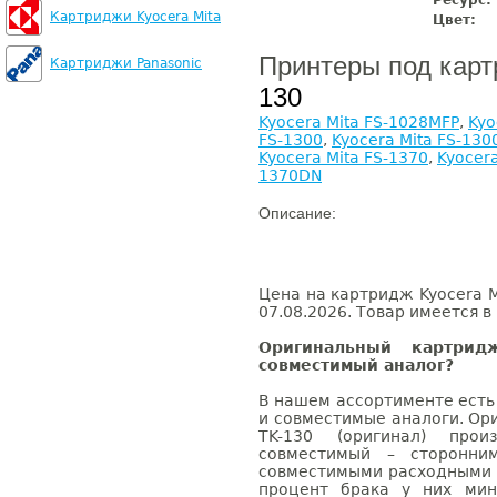
Ресурс:
Картриджи Kyocera Mita
Цвет:
Принтеры под кар
Картриджи Panasonic
130
Kyocera Mita FS-1028MFP
,
Kyo
FS-1300
,
Kyocera Mita FS-130
Kyocera Mita FS-1370
,
Kyocer
1370DN
Описание:
Цена на картридж Kyocera M
07.08.2026. Товар имеется в
Оригинальный картрид
совместимый аналог?
В нашем ассортименте есть
и совместимые аналоги. Ор
TK-130 (оригинал) прои
совместимый – сторонни
совместимыми расходными 
процент брака у них мин