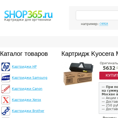
Картриджи для оргтехники
например:
C4092A
Каталог товаров
Картридж Kyocera 
Оригиналь
Картриджи HP
р
5632
КУПИ
Картриджи Samsung
—
При п
Картриджи Canon
на сумму
Москве 
— Акции 
Картриджи Xerox
— Достав
— 250 ру
— Доставк
Картриджи Brother