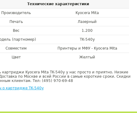
Технические характеристики
Производитель
Kyocera Mita
Печать
Лазерный
Вес
1.200
одель (партномер)
TK-540y
Совместим
Принтеры и МФУ - Kyocera Mita
Цвет
Желтый
 картриджи Kyocera Mita TK-540y у нас просто и приятно. Низкие
Доставка по Москве и всей России в самые короткие сроки. Скидки
нным клиентам. Тел: (495) 970-69-48
 о картридже TK-540y