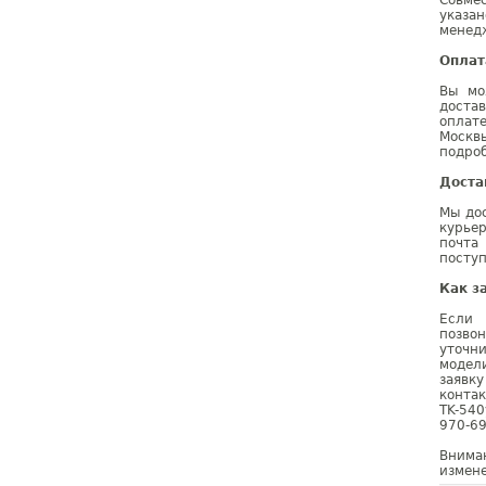
Совме
указа
менедж
Оплат
Вы мо
доста
оплат
Москв
подроб
Доста
Мы дос
курье
почта
поступ
Как з
Если 
позво
уточн
модел
заявк
контак
TK-54
970-69
Внима
измене