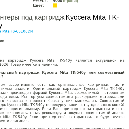
Ресурс:
страниц
4000
Цвет:
нтеры под картридж
Kyocera Mita TK-
y
a Mita FS-C5100DN
ие:
на картридж Kyocera Mita TK-540y является актуальной на
2026. Товар имеется в наличии.
нальный картридж Kyocera Mita TK-540y или совместимый
г?
ем ассортименте есть как оригинальные картриджи, так и
стимые аналоги. Оригинальный картридж Kyocera Mita TK-540y
инал) произведен фирмой Kyocera Mita, совместимый – сторонним
водителем. Мы торгуем совместимыми расходными материалами
ого качества и процент брака у них минимален. Совместимый
дж Kyocera Mita TK-540y по ресурсу (количеству сделанных копий)
гичен оригинальному. Если Ваш принтер не на гарантии и есть
ие сэкономить, то мы рекомендуем покупать совместимый аналог
ra Mita TK-540y. Если принтер ещё на гарантии, то будет лучше
ести оригинал.