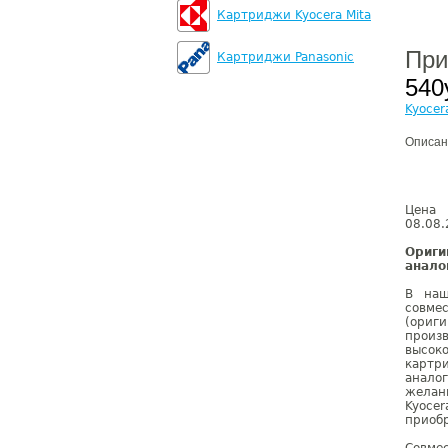
Картриджи Kyocera Mita
При
Картриджи Panasonic
540
Kyocer
Описан
Цена 
08.08.
Ориги
анало
В наш
совме
(ориг
произ
высок
картри
анало
желан
Kyoce
приобр