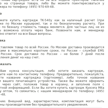
стимые картриджи есть не на все модели принтеров. Наличие
но на странице товара, либо Вы можете поинтересоваться у
ера по телефону: (495) 970-69-48.
а
жете купить картридж TK-540y как за наличный расчет (при
вке по Москве курьером), так и по безналичному расчету. При
е по безналу стоимость товара меняется. Для частных лиц не из
ы возможна оплата через банк. Позвоните нам, и менеджер
но ответит на все Ваши вопросы.
вка
тавляем товар по всей России. По Москве доставка производится
рами в максимально короткие сроки, по России – службой EMS
 России. Срок доставки по России – не более 7 дней после
ления денег на наш счет.
аказать
Вам нужна консультация, либо хотите заказать картридж,
ните нам по контактному телефону. Предварительно, пожалуйста,
ите название картриджа (партномер), либо точное название
и вашего печатающего устройства. Также Вы можете оформить
у через сайт, положив товар в корзину, и заполнив поля с
тной информацией. Если Вы хотите купить картридж Kyocera Mita
0y оптом, то свяжитесь с нашим менеджером по телефону: (495)
-48.
ние: Внешний вид, характеристики, комплектация могут быть
ны производителем без предварительного уведомления.