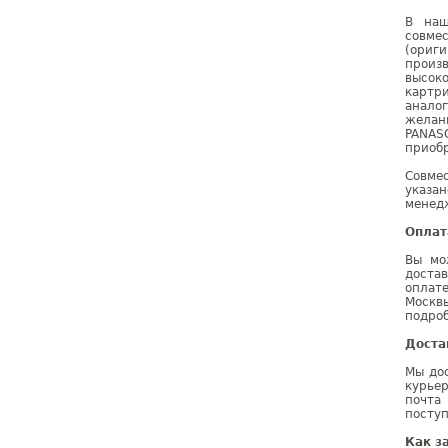
В наш
совме
(ориг
произ
высок
картри
анало
желан
PANAS
приобр
Совме
указа
менедж
Оплат
Вы мо
доста
оплат
Москв
подроб
Доста
Мы дос
курье
почта
поступ
Как з