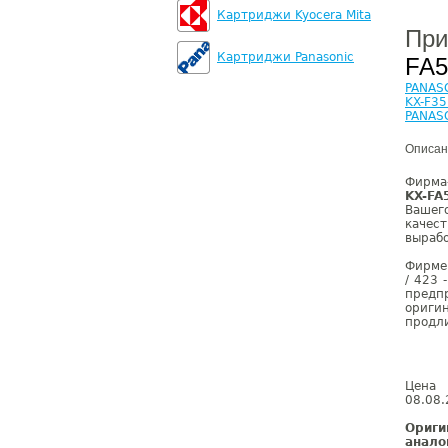
Картриджи Kyocera Mita
При
Картриджи Panasonic
FA
PANAS
KX-F35
PANAS
Описан
Фирма
KX-FA
Вашег
качес
вырабо
Фирм
/ 423 
предп
ориги
продл
Цена 
08.08.
Ориги
анало