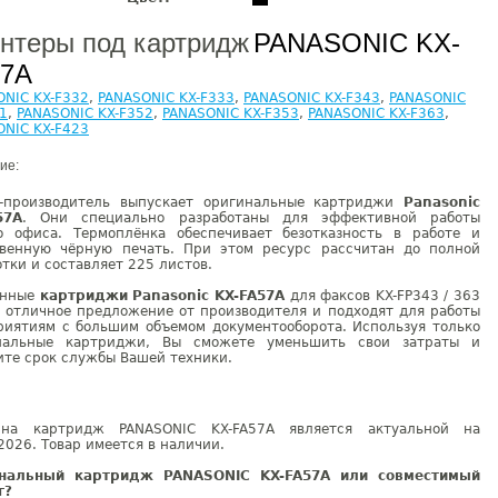
нтеры под картридж
PANASONIC KX-
57A
ONIC KX-F332
,
PANASONIC KX-F333
,
PANASONIC KX-F343
,
PANASONIC
1
,
PANASONIC KX-F352
,
PANASONIC KX-F353
,
PANASONIC KX-F363
,
ONIC KX-F423
ие:
-производитель выпускает оригинальные картриджи
Panasonic
57A
. Они специально разработаны для эффективной работы
о офиса. Термоплёнка обеспечивает безотказность в работе и
твенную чёрную печать. При этом ресурс рассчитан до полной
тки и составляет 225 листов.
енные
картриджи Panasonic KX-FA57A
для факсов KX-FP343 / 363
- отличное предложение от производителя и подходят для работы
риятиям с большим объемом документооборота. Используя только
нальные картриджи, Вы сможете уменьшить свои затраты и
ите срок службы Вашей техники.
на картридж PANASONIC KX-FA57A является актуальной на
2026. Товар имеется в наличии.
нальный картридж PANASONIC KX-FA57A или совместимый
г?