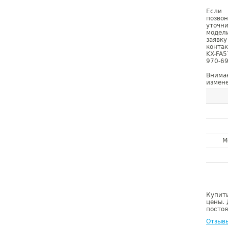
Если 
позво
уточн
модел
заявк
конта
KX-FA
970-69
Внима
измене
М
Купить
цены. 
постоя
Отзыв