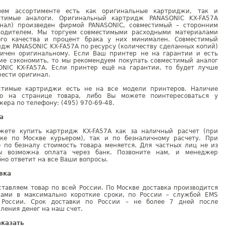
ем ассортименте есть как оригинальные картриджи, так и
стимые аналоги. Оригинальный картридж PANASONIC KX-FA57A
инал) произведен фирмой PANASONIC, совместимый – сторонним
водителем. Мы торгуем совместимыми расходными материалами
ого качества и процент брака у них минимален. Совместимый
дж PANASONIC KX-FA57A по ресурсу (количеству сделанных копий)
гичен оригинальному. Если Ваш принтер не на гарантии и есть
ие сэкономить, то мы рекомендуем покупать совместимый аналог
ONIC KX-FA57A. Если принтер ещё на гарантии, то будет лучше
ести оригинал.
стимые картриджи есть не на все модели принтеров. Наличие
но на странице товара, либо Вы можете поинтересоваться у
ера по телефону: (495) 970-69-48.
а
жете купить картридж KX-FA57A как за наличный расчет (при
вке по Москве курьером), так и по безналичному расчету. При
е по безналу стоимость товара меняется. Для частных лиц не из
ы возможна оплата через банк. Позвоните нам, и менеджер
но ответит на все Ваши вопросы.
вка
тавляем товар по всей России. По Москве доставка производится
рами в максимально короткие сроки, по России – службой EMS
 России. Срок доставки по России – не более 7 дней после
ления денег на наш счет.
аказать