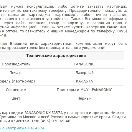
Вам нужна консультация, либо хотите заказать картридж,
ните нам по контактному телефону. Предварительно, пожалуйста,
ите название картриджа (партномер), либо точное название
и вашего печатающего устройства. Также Вы можете оформить
у через сайт, положив товар в корзину, и заполнив поля с
ктной информацией. Если Вы хотите купить картридж PANASONIC
57A оптом, то свяжитесь с нашим менеджером по телефону: (495)
-48.
ние: Внешний вид, характеристики, комплектация могут быть
ны производителем без предварительного уведомления.
Технические характеристики
Производитель
PANASONIC
Печать
Лазерный
одель (партномер)
KX-FA57A
Совместим
Принтеры и МФУ - PANASONIC
Цвет
Черный
 картриджи PANASONIC KX-FA57A у нас просто и приятно. Низкие
Доставка по Москве и всей России в самые короткие сроки. Скидки
нным клиентам. Тел: (495) 970-69-48
ы о картридже KX-FA57A