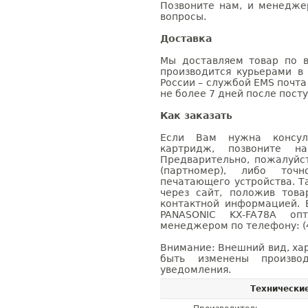
Позвоните нам, и менедже
вопросы.
Доставка
Мы доставляем товар по в
производится курьерами в
России – службой EMS почта 
не более 7 дней после посту
Как заказать
Если Вам нужна консуль
картридж, позвоните н
Предварительно, пожалуйс
(партномер), либо точ
печатающего устройства. 
через сайт, положив това
контактной информацией. 
PANASONIC KX-FA78A о
менеджером по телефону: (4
Внимание: Внешний вид, ха
быть изменены производ
уведомления.
Технически