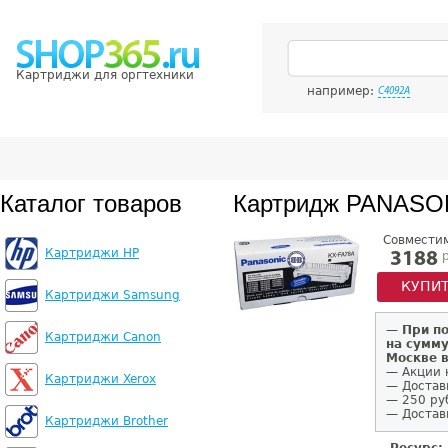
Картриджи для оргтехники
например:
C4092A
Каталог товаров
Картридж PANASO
Совмести
Картриджи HP
р
3188
КУПИ
Картриджи Samsung
—
При п
Картриджи Canon
на сумму
Москве 
— Акции 
Картриджи Xerox
— Достав
— 250 ру
— Доставк
Картриджи Brother