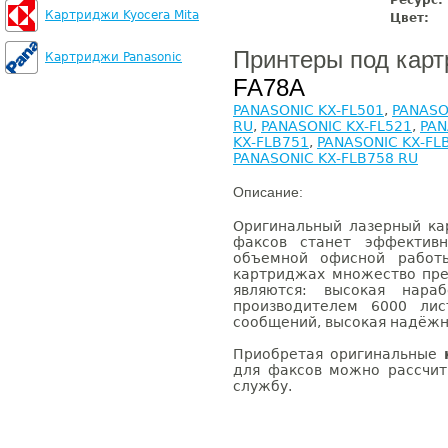
Ресурс:
Картриджи Kyocera Mita
Цвет:
Принтеры под кар
Картриджи Panasonic
FA78A
PANASONIC KX-FL501
,
PANASO
RU
,
PANASONIC KX-FL521
,
PAN
KX-FLB751
,
PANASONIC KX-FL
PANASONIC KX-FLB758 RU
Описание:
Оригинальный лазерный к
факсов станет эффектив
объемной офисной работы
картриджах множество пре
являются: высокая нараб
производителем 6000 лис
сообщений, высокая надёжн
Приобретая оригинальные
для факсов можно рассчи
службу.