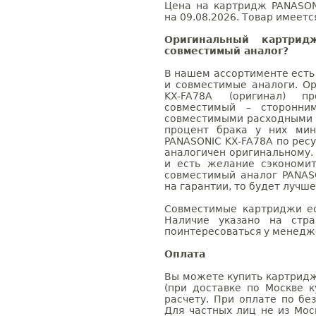
Цена на картридж PANASON
на 09.08.2026. Товар имеетс
Оригинальный картри
совместимый аналог?
В нашем ассортименте есть
и совместимые аналоги. О
KX-FA78A (оригинал) п
совместимый – сторонни
совместимыми расходными 
процент брака у них мин
PANASONIC KX-FA78A по ресу
аналогичен оригинальному.
и есть желание сэкономи
совместимый аналог PANAS
на гарантии, то будет лучш
Совместимые картриджи ес
Наличие указано на стр
поинтересоваться у менедже
Оплата
Вы можете купить картридж
(при доставке по Москве к
расчету. При оплате по бе
Для частных лиц не из Мос