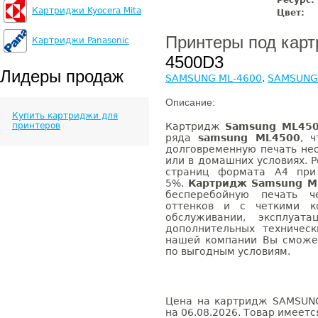
Ресурс:
Картриджи Kyocera Mita
Цвет:
Принтеры под кар
Картриджи Panasonic
4500D3
Лидеры продаж
SAMSUNG ML-4600
,
SAMSUNG
Описание:
Купить картриджи для
принтеров
Картридж
Samsung ML45
ряда
samsung ML4500
, 
долговременную печать не
или в домашних условиях. 
страниц формата А4 при
5%.
Картридж Samsung M
бесперебойную печать ч
оттенков и с четкими ко
обслуживании, эксплуа
дополнительных техничес
нашей компании Вы сможе
по выгодным условиям.
Цена на картридж SAMSUNG
на 06.08.2026. Товар имеетс