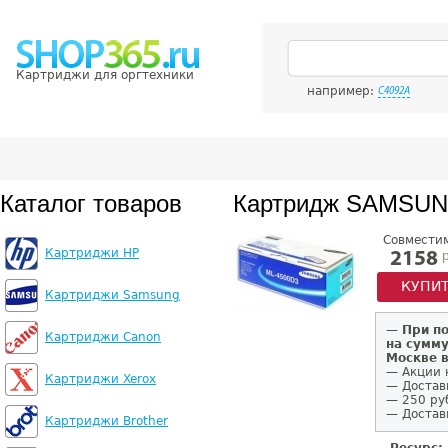
Картриджи для оргтехники
например:
C4092A
Каталог товаров
Картридж SAMSUN
Совмести
Картриджи HP
р
2158
КУПИ
Картриджи Samsung
—
При п
Картриджи Canon
на сумму
Москве 
— Акции 
Картриджи Xerox
— Достав
— 250 ру
— Доставк
Картриджи Brother