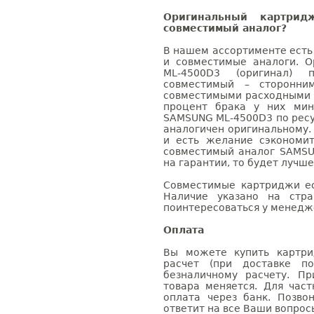
Оригинальный картри
совместимый аналог?
В нашем ассортименте есть
и совместимые аналоги. 
ML-4500D3 (оригинал) 
совместимый – сторонни
совместимыми расходными 
процент брака у них мин
SAMSUNG ML-4500D3 по ресу
аналогичен оригинальному.
и есть желание сэкономи
совместимый аналог SAMSU
на гарантии, то будет лучш
Совместимые картриджи ес
Наличие указано на стр
поинтересоваться у менедже
Оплата
Вы можете купить картри
расчет (при доставке п
безналичному расчету. П
товара меняется. Для час
оплата через банк. Позв
ответит на все Ваши вопрос