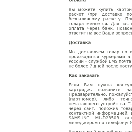
Оплата
Вы можете купить картри
расчет (при доставке п
безналичному расчету. П
товара меняется. Для час
оплата через банк. Позв
ответит на все Ваши вопрос
Доставка
Мы доставляем товар по в
производится курьерами в
России – службой EMS почта 
не более 7 дней после посту
Как заказать
Если Вам нужна консуль
картридж, позвоните н
Предварительно, пожалуйс
(партномер), либо точ
печатающего устройства. 
через сайт, положив това
контактной информацией. 
SAMSUNG ML-D2850B оп
менеджером по телефону: (4