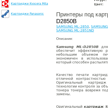
Ресурс:
Картриджи Kyocera Mita
Цвет:
Принтеры под кар
Картриджи Panasonic
D2850B
SAMSUNG ML-2850
,
SAMSUNG
SAMSUNG ML-2851ND
Описание:
Samsung ML-D2850B
для 
обеспечит эффективную р
небольшим объемом печ
экономичен в использова
который способен распылять
Качество печати картри
отличной контрастностью
Оригинальный картрид
технологии контроля за об
тонера тонера вовремя по
замены.
Оригинальный
картридж S