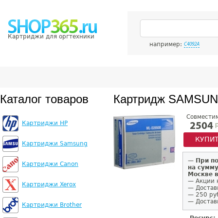
Картриджи для оргтехники
например:
C4092A
Каталог товаров
Картридж SAMSUN
Совмести
Картриджи HP
р
2504
КУПИ
Картриджи Samsung
—
При п
Картриджи Canon
на сумму
Москве 
— Акции 
Картриджи Xerox
— Достав
— 250 ру
— Доставк
Картриджи Brother