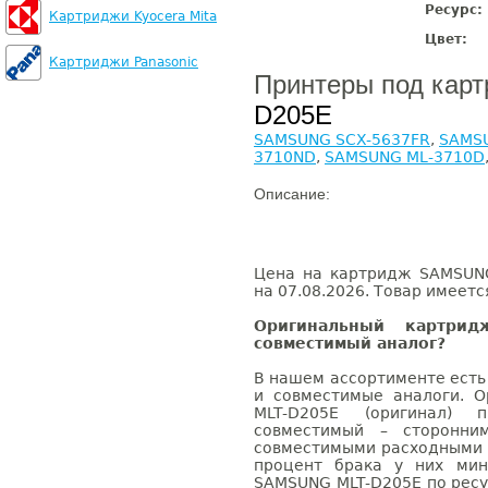
Ресурс:
Картриджи Kyocera Mita
Цвет:
Картриджи Panasonic
Принтеры под кар
D205E
SAMSUNG SCX-5637FR
,
SAMSU
3710ND
,
SAMSUNG ML-3710D
Описание:
Цена на картридж SAMSUNG
на 07.08.2026. Товар имеетс
Оригинальный картри
совместимый аналог?
В нашем ассортименте есть
и совместимые аналоги. 
MLT-D205E (оригинал) 
совместимый – сторонни
совместимыми расходными 
процент брака у них мин
SAMSUNG MLT-D205E по ресу