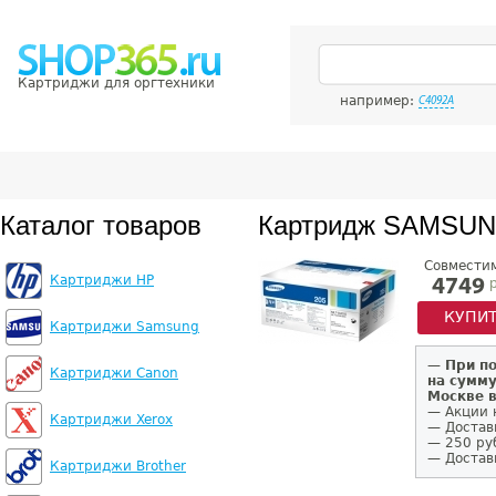
Картриджи для оргтехники
например:
C4092A
Каталог товаров
Картридж SAMSUN
Совмести
Картриджи HP
р
4749
КУПИ
Картриджи Samsung
—
При п
Картриджи Canon
на сумму
Москве 
— Акции 
Картриджи Xerox
— Достав
— 250 ру
— Доставк
Картриджи Brother