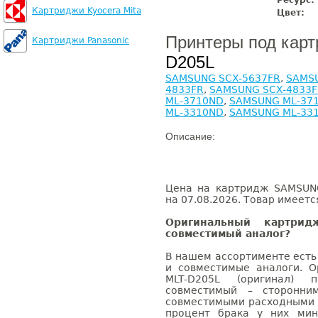
Ресурс:
Картриджи Kyocera Mita
Цвет:
Принтеры под кар
Картриджи Panasonic
D205L
SAMSUNG SCX-5637FR
,
SAMSU
4833FR
,
SAMSUNG SCX-4833
ML-3710ND
,
SAMSUNG ML-37
ML-3310ND
,
SAMSUNG ML-33
Описание:
Цена на картридж SAMSUNG
на 07.08.2026. Товар имеетс
Оригинальный картри
совместимый аналог?
В нашем ассортименте есть
и совместимые аналоги. 
MLT-D205L (оригинал) 
совместимый – сторонни
совместимыми расходными 
процент брака у них мин