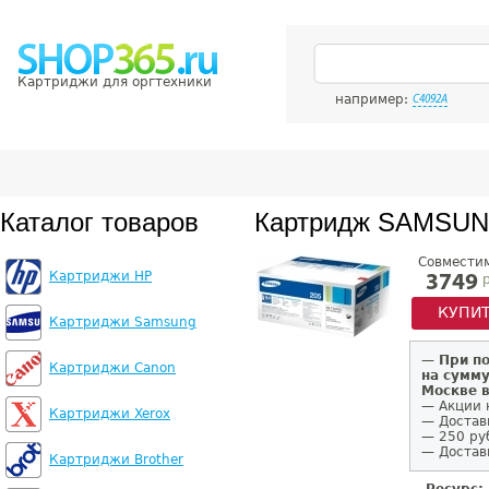
Картриджи для оргтехники
например:
C4092A
Каталог товаров
Картридж SAMSUN
Совмести
Картриджи HP
р
3749
КУПИ
Картриджи Samsung
—
При п
Картриджи Canon
на сумму
Москве 
— Акции 
Картриджи Xerox
— Достав
— 250 ру
— Доставк
Картриджи Brother