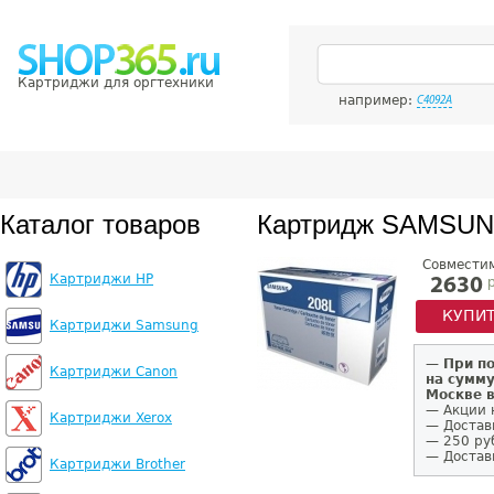
Картриджи для оргтехники
например:
C4092A
Каталог товаров
Картридж SAMSUN
Совмести
Картриджи HP
р
2630
КУПИ
Картриджи Samsung
—
При п
Картриджи Canon
на сумму
Москве 
— Акции 
Картриджи Xerox
— Достав
— 250 ру
— Доставк
Картриджи Brother