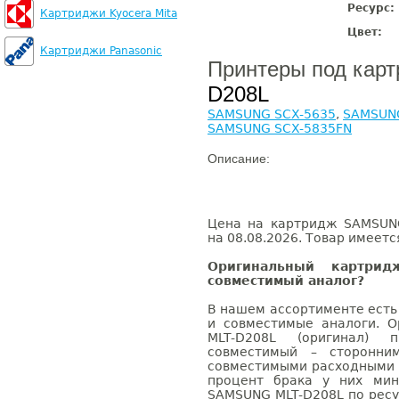
Ресурс:
Картриджи Kyocera Mita
Цвет:
Картриджи Panasonic
Принтеры под кар
D208L
SAMSUNG SCX-5635
,
SAMSUNG
SAMSUNG SCX-5835FN
Описание:
Цена на картридж SAMSUNG
на 08.08.2026. Товар имеетс
Оригинальный картри
совместимый аналог?
В нашем ассортименте есть
и совместимые аналоги. 
MLT-D208L (оригинал) 
совместимый – сторонни
совместимыми расходными 
процент брака у них мин
SAMSUNG MLT-D208L по ресу