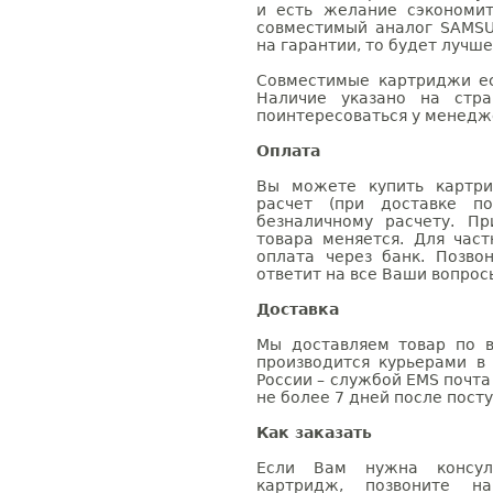
и есть желание сэкономи
совместимый аналог SAMSU
на гарантии, то будет лучш
Совместимые картриджи ес
Наличие указано на стр
поинтересоваться у менедже
Оплата
Вы можете купить картри
расчет (при доставке п
безналичному расчету. П
товара меняется. Для час
оплата через банк. Позв
ответит на все Ваши вопрос
Доставка
Мы доставляем товар по в
производится курьерами в
России – службой EMS почта 
не более 7 дней после посту
Как заказать
Если Вам нужна консуль
картридж, позвоните н