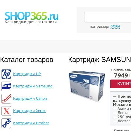
Картриджи для оргтехники
например:
C4092A
Каталог товаров
Картридж SAMSUN
Оригиналь
Картриджи HP
р
7949
КУПИ
Картриджи Samsung
—
При п
Картриджи Canon
на сумму
Москве 
— Акции 
Картриджи Xerox
— Достав
— 250 ру
— Доставк
Картриджи Brother