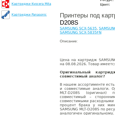
Ресурс:
Картриджи Kyocera Mita
Цвет:
Принтеры под кар
Картриджи Panasonic
D208S
SAMSUNG SCX-5635
,
SAMSUNG
SAMSUNG SCX-5835FN
Описание:
Цена на картридж SAMSUNG
на 08.08.2026. Товар имеетс
Оригинальный картри
совместимый аналог?
В нашем ассортименте есть
и совместимые аналоги. 
MLT-D208S (оригинал) 
совместимый – сторонни
совместимыми расходными 
процент брака у них мин
SAMSUNG MLT-D208S по ресу
аналогичен оригинальному.