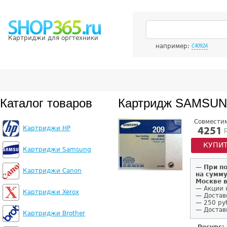
Картриджи для оргтехники
например:
C4092A
Каталог товаров
Картридж SAMSUN
Совмести
Картриджи HP
р
4251
КУПИ
Картриджи Samsung
—
При п
Картриджи Canon
на сумму
Москве 
— Акции 
Картриджи Xerox
— Достав
— 250 ру
— Доставк
Картриджи Brother