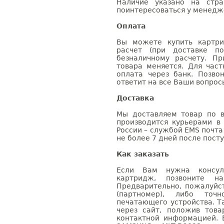
Наличие указано на стр
поинтересоваться у менедже
Оплата
Вы можете купить картри
расчет (при доставке п
безналичному расчету. П
товара меняется. Для час
оплата через банк. Позв
ответит на все Ваши вопрос
Доставка
Мы доставляем товар по в
производится курьерами в
России – службой EMS почта 
не более 7 дней после посту
Как заказать
Если Вам нужна консуль
картридж, позвоните н
Предварительно, пожалуйс
(партномер), либо точ
печатающего устройства. 
через сайт, положив това
контактной информацией. 