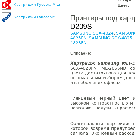
Ресурс:
Картриджи Kyocera Mita
Цвет:
Принтеры под кар
Картриджи Panasonic
D209S
SAMSUNG SCX-4824
,
SAMSUNG
4825FN
,
SAMSUNG SCX-4825
,
4828FN
Описание:
Картридж Samsung MLT-
SCX-4828FN, ML-2855ND с
цвета достаточного для печ
оптимальным выбором для 
и в небольших офисах.
Глянцевый черный цвет и
высокой контрастностью и
позволяют получить профес
Оригинальный картридж п
которой вовремя предупре
сигнала. Экономный расхо