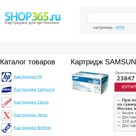
Картриджи для оргтехники
например:
C4092A
Каталог товаров
Картридж SAMSUN
Оригиналь
Картриджи HP
23847
КУПИ
Картриджи Samsung
—
При п
Картриджи Canon
на сумму
Москве 
— Акции 
Картриджи Xerox
— Достав
— 250 ру
— Доставк
Картриджи Brother