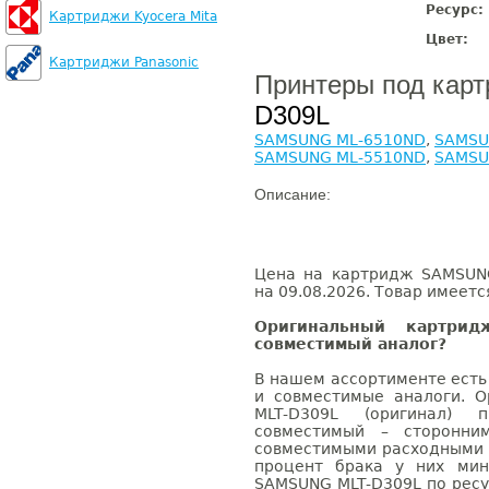
Ресурс:
Картриджи Kyocera Mita
Цвет:
Картриджи Panasonic
Принтеры под кар
D309L
SAMSUNG ML-6510ND
,
SAMSU
SAMSUNG ML-5510ND
,
SAMSU
Описание:
Цена на картридж SAMSUNG
на 09.08.2026. Товар имеетс
Оригинальный картри
совместимый аналог?
В нашем ассортименте есть
и совместимые аналоги. 
MLT-D309L (оригинал) 
совместимый – сторонни
совместимыми расходными 
процент брака у них мин
SAMSUNG MLT-D309L по ресу