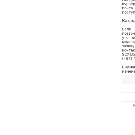
курье
почта
поступ
Как з
Если 
позво
уточн
модел
заявк
конта
SCX-D
(495) 
Внима
измене
М