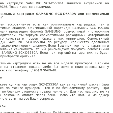
на картридж SAMSUNG SCX-D5530A является актуальной на
2026. Товар имеется в наличии.
нальный картридж SAMSUNG SCX-D5530A или совместимый
г?
ем ассортименте есть как оригинальные картриджи, так и
стимые аналоги. Оригинальный картридж SAMSUNG SCX-D5530A
инал) произведен фирмой SAMSUNG, совместимый – сторонним
водителем. Мы торгуем совместимыми расходными материалами
ого качества и процент брака у них минимален. Совместимый
идж SAMSUNG SCX-D5530A по ресурсу (количеству сделанных
) аналогичен оригинальному. Если Ваш принтер не на гарантии и
желание сэкономить, то мы рекомендуем покупать совместимый
г SAMSUNG SCX-D5530A. Если принтер ещё на гарантии, то будет
 приобрести оригинал.
стимые картриджи есть не на все модели принтеров. Наличие
но на странице товара, либо Вы можете поинтересоваться у
ера по телефону: (495) 970-69-48.
а
жете купить картридж SCX-D5530A как за наличный расчет (при
вке по Москве курьером), так и по безналичному расчету. При
е по безналу стоимость товара меняется. Для частных лиц не из
ы возможна оплата через банк. Позвоните нам, и менеджер
но ответит на все Ваши вопросы.
вка
тавляем товар по всей России. По Москве доставка производится