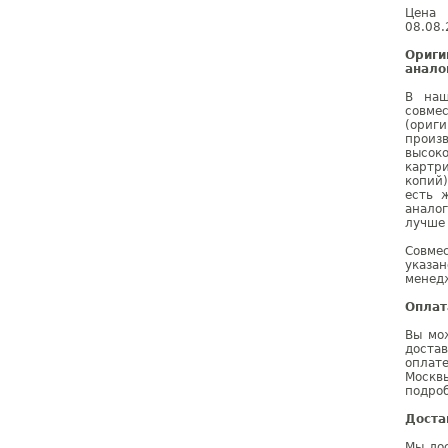
Цена 
08.08.
Ориги
анало
В наш
совме
(ориг
произ
высок
картр
копий
есть 
анало
лучше
Совме
указа
менедж
Оплат
Вы мо
доста
оплат
Москв
подроб
Доста
Мы дос