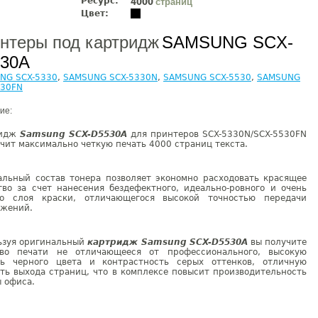
Ресурс:
страниц
4000
Цвет:
нтеры под картридж
SAMSUNG SCX-
30A
NG SCX-5330
,
SAMSUNG SCX-5330N
,
SAMSUNG SCX-5530
,
SAMSUNG
530FN
ие:
ридж
Samsung SCX-D5530A
для принтеров SCX-5330N/SCX-5530FN
чит максимально четкую печать 4000 страниц текста.
альный состав тонера позволяет экономно расходовать красящее
тво за счет нанесения бездефектного, идеально-ровного и очень
го слоя краски, отличающегося высокой точностью передачи
ажений.
ьзуя оригинальный
картридж Samsung SCX-D5530A
вы получите
тво печати не отличающееся от профессионального, высокую
ть черного цвета и контрастность серых оттенков, отличную
ть выхода страниц, что в комплексе повысит производительность
 офиса.