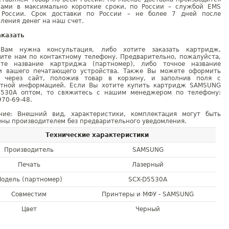
рами в максимально короткие сроки, по России – службой EMS
 России. Срок доставки по России – не более 7 дней после
ления денег на наш счет.
аказать
Вам нужна консультация, либо хотите заказать картридж,
ните нам по контактному телефону. Предварительно, пожалуйста,
ите название картриджа (партномер), либо точное название
и вашего печатающего устройства. Также Вы можете оформить
у через сайт, положив товар в корзину, и заполнив поля с
ктной информацией. Если Вы хотите купить картридж SAMSUNG
5530A оптом, то свяжитесь с нашим менеджером по телефону:
970-69-48.
ние: Внешний вид, характеристики, комплектация могут быть
ны производителем без предварительного уведомления.
Технические характеристики
Производитель
SAMSUNG
Печать
Лазерный
одель (партномер)
SCX-D5530A
Совместим
Принтеры и МФУ - SAMSUNG
Цвет
Черный