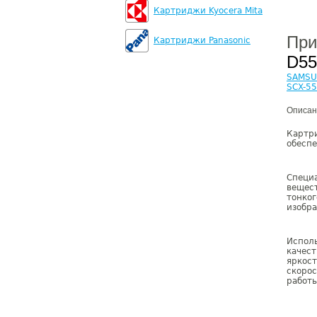
Картриджи Kyocera Mita
При
Картриджи Panasonic
D55
SAMSU
SCX-5
Описан
Карт
обеспе
Специ
вещес
тонко
изобр
Испол
качес
яркос
скорос
работы