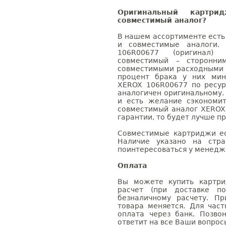
Оригинальный картр
совместимый аналог?
В нашем ассортименте есть
и совместимые аналоги.
106R00677 (оригинал)
совместимый – сторонни
совместимыми расходными 
процент брака у них мин
XEROX 106R00677 по ресур
аналогичен оригинальному.
и есть желание сэкономи
совместимый аналог XEROX
гарантии, то будет лучше п
Совместимые картриджи ес
Наличие указано на стр
поинтересоваться у менедже
Оплата
Вы можете купить картри
расчет (при доставке п
безналичному расчету. П
товара меняется. Для час
оплата через банк. Позв
ответит на все Ваши вопрос