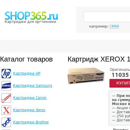
Картриджи для оргтехники
например:
C4092A
Каталог товаров
Картридж XEROX 
Оригиналь
Картриджи HP
11035
КУПИ
Картриджи Samsung
—
При п
Картриджи Canon
на сумму
Москве 
— Акции 
Картриджи Xerox
— Достав
— 250 ру
— Доставк
Картриджи Brother