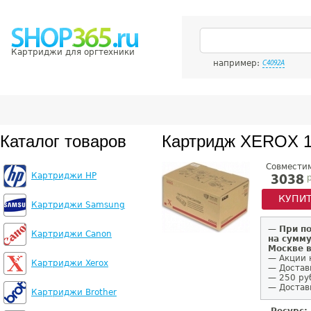
Картриджи для оргтехники
например:
C4092A
Каталог товаров
Картридж XEROX 
Совмести
Картриджи HP
р
3038
КУПИ
Картриджи Samsung
—
При п
Картриджи Canon
на сумму
Москве 
— Акции 
Картриджи Xerox
— Достав
— 250 ру
— Доставк
Картриджи Brother