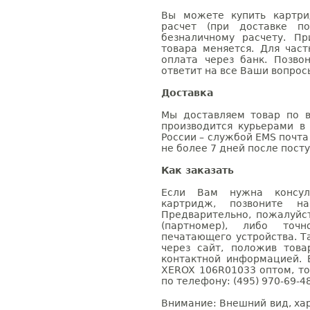
Вы можете купить картри
расчет (при доставке п
безналичному расчету. П
товара меняется. Для час
оплата через банк. Позв
ответит на все Ваши вопрос
Доставка
Мы доставляем товар по в
производится курьерами в
России – службой EMS почта 
не более 7 дней после посту
Как заказать
Если Вам нужна консуль
картридж, позвоните н
Предварительно, пожалуйс
(партномер), либо точ
печатающего устройства. 
через сайт, положив това
контактной информацией. 
XEROX 106R01033 оптом, т
по телефону: (495) 970-69-48
Внимание: Внешний вид, ха