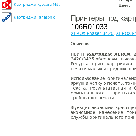
Ресурс:
Картриджи Kyocera Mita
Цвет:
Принтеры под кар
Картриджи Panasonic
106R01033
XEROX Phaser 3420
,
XEROX P
Описание:
Принт
картридж XEROX 
3420/3425 обеспечит высок
Ресурса принт-картриджа
печати малых и средних офи
Использование оригинальн
яркую и четкую печать, точ
текста. Результативная и
оригинального принт-к
требования печати.
Функция экономии красящег
экономное нанесение тон
службы оригинального при