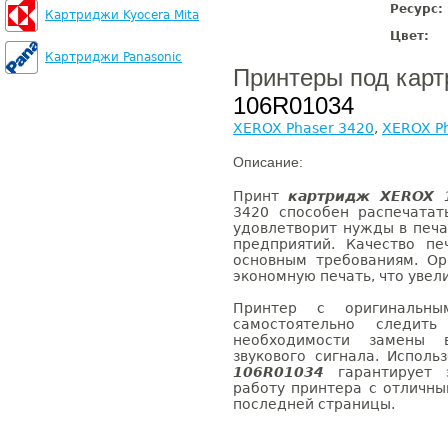
Ресурс:
Картриджи Kyocera Mita
Цвет:
Картриджи Panasonic
Принтеры под кар
106R01034
XEROX Phaser 3420
,
XEROX P
Описание:
Принт
картридж XEROX 
3420 способен распечатат
удовлетворит нужды в печа
предприятий. Качество п
основным требованиям. О
экономную печать, что увел
Принтер с оригинальны
самостоятельно следи
необходимости замены
звукового сигнала. Испол
106R01034
гарантирует 
работу принтера с отличны
последней страницы.