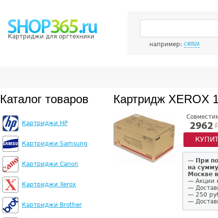
Картриджи для оргтехники
например:
C4092A
Каталог товаров
Картридж XEROX 
Совмести
Картриджи HP
р
2962
КУПИ
Картриджи Samsung
—
При п
Картриджи Canon
на сумму
Москве 
— Акции 
Картриджи Xerox
— Достав
— 250 ру
— Доставк
Картриджи Brother