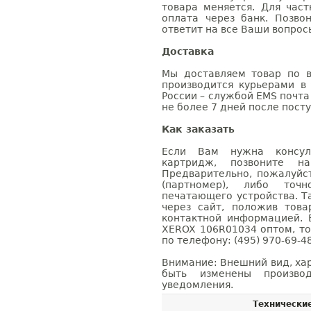
товара меняется. Для час
оплата через банк. Позв
ответит на все Ваши вопрос
Доставка
Мы доставляем товар по в
производится курьерами в
России – службой EMS почта 
не более 7 дней после посту
Как заказать
Если Вам нужна консуль
картридж, позвоните н
Предварительно, пожалуйс
(партномер), либо точ
печатающего устройства. 
через сайт, положив това
контактной информацией. 
XEROX 106R01034 оптом, т
по телефону: (495) 970-69-48
Внимание: Внешний вид, ха
быть изменены производ
уведомления.
Технически