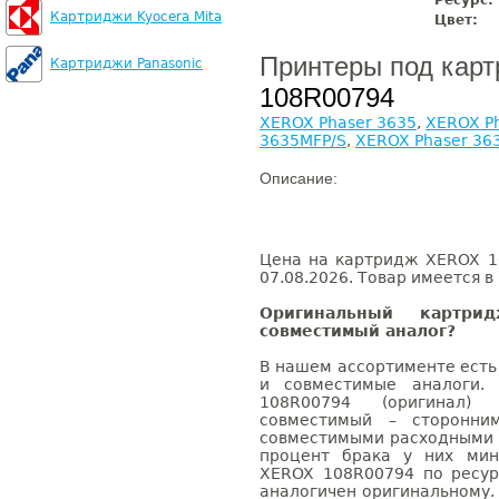
Ресурс:
Картриджи Kyocera Mita
Цвет:
Принтеры под кар
Картриджи Panasonic
108R00794
XEROX Phaser 3635
,
XEROX P
3635MFP/S
,
XEROX Phaser 36
Описание:
Цена на картридж XEROX 1
07.08.2026. Товар имеется в
Оригинальный картр
совместимый аналог?
В нашем ассортименте есть
и совместимые аналоги.
108R00794 (оригинал)
совместимый – сторонни
совместимыми расходными 
процент брака у них мин
XEROX 108R00794 по ресур
аналогичен оригинальному.