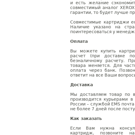
и есть желание сэкономи
совместимый аналог XEROX
гарантии, то будет лучше п
Совместимые картриджи ес
Наличие указано на стр
поинтересоваться у менедже
Оплата
Вы можете купить картри
расчет (при доставке п
безналичному расчету. П
товара меняется. Для час
оплата через банк. Позв
ответит на все Ваши вопрос
Доставка
Мы доставляем товар по в
производится курьерами в
России – службой EMS почта 
не более 7 дней после посту
Как заказать
Если Вам нужна консуль
картридж, позвоните н