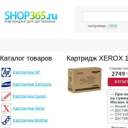
Картриджи для оргтехники
например:
C4092A
Каталог товаров
Картридж XEROX 
Совмести
Картриджи HP
р
2749
КУПИ
Картриджи Samsung
—
При п
Картриджи Canon
на сумму
Москве 
— Акции 
Картриджи Xerox
— Достав
— 250 ру
— Доставк
Картриджи Brother