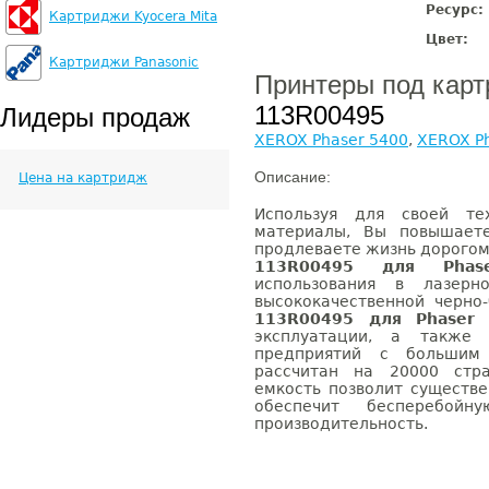
Ресурс:
Картриджи Kyocera Mita
Цвет:
Картриджи Panasonic
Принтеры под кар
113R00495
Лидеры продаж
XEROX Phaser 5400
,
XEROX P
Описание:
Цена на картридж
Используя для своей те
материалы, Вы повышаете
продлеваете жизнь дорого
113R00495 для Phas
использования в лазерн
высококачественной черно
113R00495 для Phaser 
эксплуатации, а также 
предприятий с большим 
рассчитан на 20000 стр
емкость позволит существ
обеспечит бесперебойн
производительность.