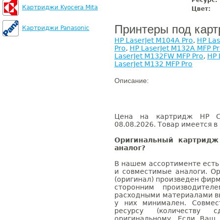
Ресурс:
Картриджи Kyocera Mita
Цвет:
Принтеры под кар
Картриджи Panasonic
HP LaserJet M104A Pro
,
HP Las
Pro
,
HP LaserJet M132A MFP P
LaserJet M132FW MFP Pro
,
HP 
LaserJet M132 MFP Pro
Описание:
Цена на картридж HP CF
08.08.2026. Товар имеется в
Оригинальный картридж
аналог?
В нашем ассортименте есть
и совместимые аналоги. О
(оригинал) произведен фирм
сторонним производител
расходными материалами вы
у них минимален. Совме
ресурсу (количеству с
оригинальному. Если Ваш