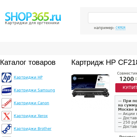
Картриджи для оргтехники
например:
C4092A
Каталог товаров
Картридж HP CF21
Совмести
Картриджи HP
р
1200
КУПИ
Картриджи Samsung
—
При п
Картриджи Canon
на сумму
Москве 
— Акции 
Картриджи Xerox
— Достав
— 250 ру
— Доставк
Картриджи Brother