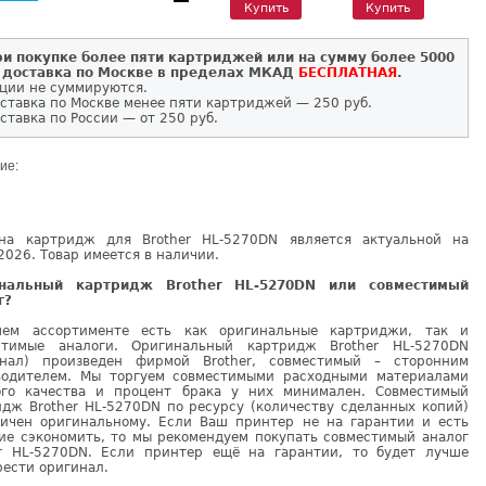
Купить
Купить
и покупке более пяти картриджей или на сумму более 5000
 доставка по Москве в пределах МКАД
БЕСПЛАТНАЯ
.
ции не суммируются.
ставка по Москве менее пяти картриджей — 250 руб.
ставка по России — от 250 руб.
ие:
на картридж для Brother HL-5270DN является актуальной на
2026. Товар имеется в наличии.
инальный картридж Brother HL-5270DN или совместимый
г?
ем ассортименте есть как оригинальные картриджи, так и
стимые аналоги. Оригинальный картридж Brother HL-5270DN
инал) произведен фирмой Brother, совместимый – сторонним
водителем. Мы торгуем совместимыми расходными материалами
ого качества и процент брака у них минимален. Совместимый
идж Brother HL-5270DN по ресурсу (количеству сделанных копий)
гичен оригинальному. Если Ваш принтер не на гарантии и есть
ие сэкономить, то мы рекомендуем покупать совместимый аналог
er HL-5270DN. Если принтер ещё на гарантии, то будет лучше
ести оригинал.