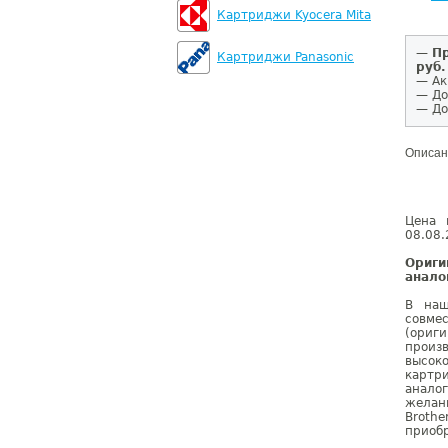
Картриджи Kyocera Mita
—
Пр
Картриджи Panasonic
руб.
— Ак
— До
— До
Описан
Цена 
08.08.
Ориг
анало
В наш
совме
(ориг
произ
высок
картр
анало
желан
Broth
приобр