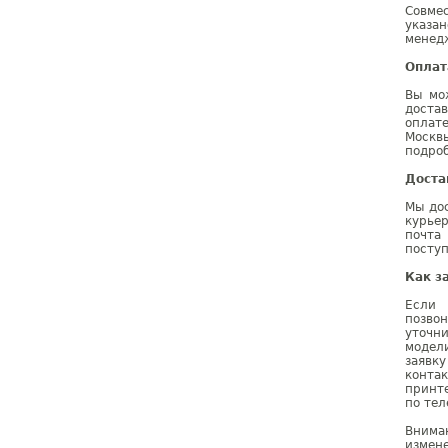
Совме
указа
менедж
Оплат
Вы мо
доста
оплат
Москв
подроб
Доста
Мы дос
курье
почта
поступ
Как з
Если 
позво
уточн
модел
заявк
конта
принт
по тел
Внима
измене