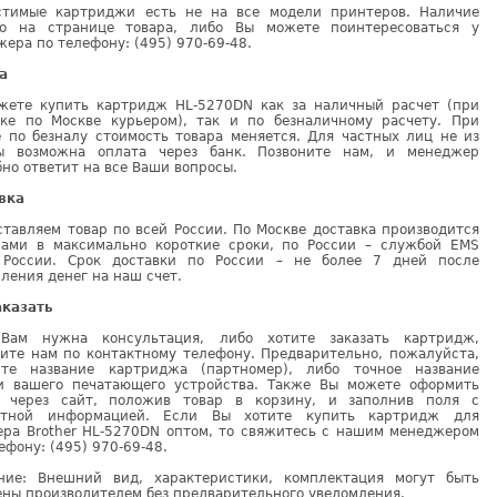
стимые картриджи есть не на все модели принтеров. Наличие
но на странице товара, либо Вы можете поинтересоваться у
ера по телефону: (495) 970-69-48.
а
жете купить картридж HL-5270DN как за наличный расчет (при
вке по Москве курьером), так и по безналичному расчету. При
е по безналу стоимость товара меняется. Для частных лиц не из
ы возможна оплата через банк. Позвоните нам, и менеджер
но ответит на все Ваши вопросы.
вка
тавляем товар по всей России. По Москве доставка производится
рами в максимально короткие сроки, по России – службой EMS
 России. Срок доставки по России – не более 7 дней после
ления денег на наш счет.
аказать
Вам нужна консультация, либо хотите заказать картридж,
ните нам по контактному телефону. Предварительно, пожалуйста,
ите название картриджа (партномер), либо точное название
и вашего печатающего устройства. Также Вы можете оформить
у через сайт, положив товар в корзину, и заполнив поля с
ктной информацией. Если Вы хотите купить картридж для
ера Brother HL-5270DN оптом, то свяжитесь с нашим менеджером
ефону: (495) 970-69-48.
ние: Внешний вид, характеристики, комплектация могут быть
ны производителем без предварительного уведомления.