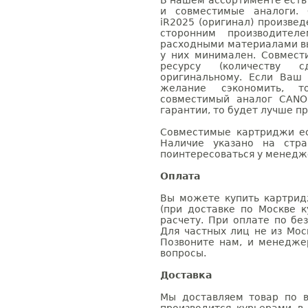
В нашем ассортименте есть
и совместимые аналоги.
iR2025 (оригинал) произве
сторонним производител
расходными материалами вы
у них минимален. Совмес
ресурсу (количеству с
оригинальному. Если Ваш
желание сэкономить, 
совместимый аналог CANO
гарантии, то будет лучше п
Совместимые картриджи ес
Наличие указано на стр
поинтересоваться у менедже
Оплата
Вы можете купить картрид
(при доставке по Москве к
расчету. При оплате по бе
Для частных лиц не из Мос
Позвоните нам, и менедже
вопросы.
Доставка
Мы доставляем товар по в