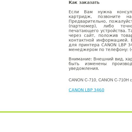
Как заказать
Если Вам нужна консуль
картридж, позвоните н
Предварительно, пожалуйс
(партномер), либо точ
печатающего устройства. 
через сайт, положив това
контактной информацией. 
для принтера CANON LBP 3
менеджером по телефону: (4
Внимание: Внешний вид, ха
быть изменены производ
уведомления.
CANON C-710, CANON C-710H с
CANON LBP 3460