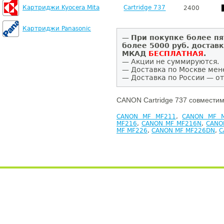
Картриджи Kyocera Mita
Cartridge 737
2400
Картриджи Panasonic
—
При покупке более пя
более 5000 руб. достав
МКАД
БЕСПЛАТНАЯ
.
— Акции не суммируются.
— Доставка по Москве мен
— Доставка по России — от
CANON Cartridge 737 совместим
CANON MF MF211
,
CANON MF 
MF216
,
CANON MF MF216N
,
CANO
MF MF226
,
CANON MF MF226DN
,
C