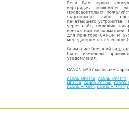
Если Вам нужна консуль
картридж, позвоните н
Предварительно, пожалуйс
(партномер), либо точ
печатающего устройства. 
через сайт, положив това
контактной информацией. 
для принтера CANON MF57
менеджером по телефону: (4
Внимание: Внешний вид, ха
быть изменены производ
уведомления.
CANON EP-27 совместим с прин
CANON MF3110
,
CANON MF3111
MF3228
,
CANON MF3240
,
CANON 
CANON MF5650
,
CANON MF5730
,