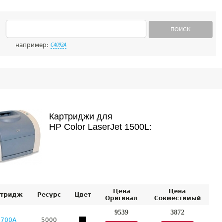
ПОИСК
например:
C4092A
Картриджи для
HP Color LaserJet 1500L:
Цена
Цена
тридж
Ресурс
Цвет
Оригинал
Совместимый
9539
3872
9700A
5000