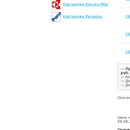
Картриджи Kyocera Mita
C
Картриджи Panasonic
C
C
—
Пр
руб.
— Ак
— До
— До
Описан
Цены н
08.08.
Ориги