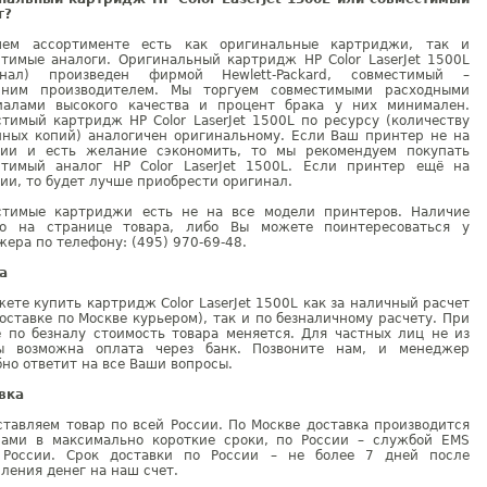
г?
ем ассортименте есть как оригинальные картриджи, так и
стимые аналоги. Оригинальный картридж HP Color LaserJet 1500L
инал) произведен фирмой Hewlett-Packard, совместимый –
нним производителем. Мы торгуем совместимыми расходными
иалами высокого качества и процент брака у них минимален.
тимый картридж HP Color LaserJet 1500L по ресурсу (количеству
нных копий) аналогичен оригинальному. Если Ваш принтер не на
тии и есть желание сэкономить, то мы рекомендуем покупать
стимый аналог HP Color LaserJet 1500L. Если принтер ещё на
ии, то будет лучше приобрести оригинал.
стимые картриджи есть не на все модели принтеров. Наличие
но на странице товара, либо Вы можете поинтересоваться у
ера по телефону: (495) 970-69-48.
а
ете купить картридж Color LaserJet 1500L как за наличный расчет
оставке по Москве курьером), так и по безналичному расчету. При
е по безналу стоимость товара меняется. Для частных лиц не из
ы возможна оплата через банк. Позвоните нам, и менеджер
но ответит на все Ваши вопросы.
вка
тавляем товар по всей России. По Москве доставка производится
рами в максимально короткие сроки, по России – службой EMS
 России. Срок доставки по России – не более 7 дней после
ления денег на наш счет.