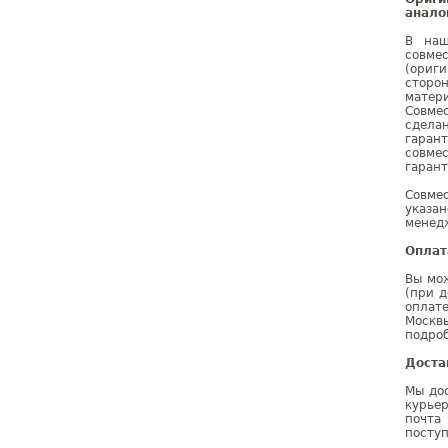
анало
В наш
совме
(ориг
сторо
матер
Совмес
сдела
гаран
совме
гарант
Совме
указа
менедж
Оплат
Вы мож
(при д
оплат
Москв
подроб
Доста
Мы дос
курье
почта
поступ