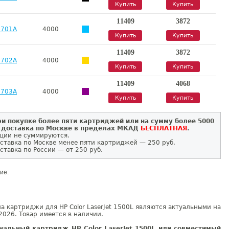
Купить
Купить
11409
3872
9701A
4000
Купить
Купить
11409
3872
9702A
4000
Купить
Купить
11409
4068
9703A
4000
Купить
Купить
и покупке более пяти картриджей или на сумму более 5000
 доставка по Москве в пределах МКАД
БЕСПЛАТНАЯ
.
ции не суммируются.
ставка по Москве менее пяти картриджей — 250 руб.
ставка по России — от 250 руб.
ие:
а картриджи для HP Color LaserJet 1500L являются актуальными на
2026. Товар имеется в наличии.
нальный картридж HP Color LaserJet 1500L или совместимый