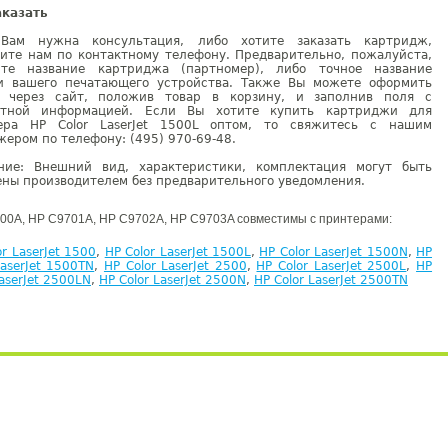
аказать
Вам нужна консультация, либо хотите заказать картридж,
ните нам по контактному телефону. Предварительно, пожалуйста,
ите название картриджа (партномер), либо точное название
и вашего печатающего устройства. Также Вы можете оформить
у через сайт, положив товар в корзину, и заполнив поля с
ктной информацией. Если Вы хотите купить картриджи для
ера HP Color LaserJet 1500L оптом, то свяжитесь с нашим
ером по телефону: (495) 970-69-48.
ние: Внешний вид, характеристики, комплектация могут быть
ны производителем без предварительного уведомления.
00A, HP C9701A, HP C9702A, HP C9703A совместимы с принтерами:
or LaserJet 1500
,
HP Color LaserJet 1500L
,
HP Color LaserJet 1500N
,
HP
LaserJet 1500TN
,
HP Color LaserJet 2500
,
HP Color LaserJet 2500L
,
HP
LaserJet 2500LN
,
HP Color LaserJet 2500N
,
HP Color LaserJet 2500TN