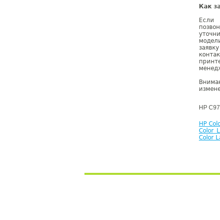
Как з
Если 
позво
уточн
модел
заявк
конта
принт
менедж
Внима
измене
HP C97
HP Col
Color 
Color 