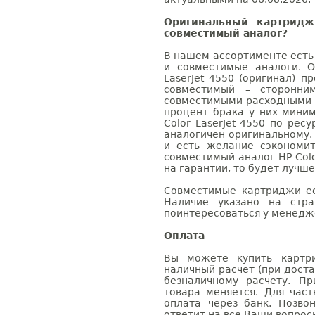
Оригинальный картридж
совместимый аналог?
В нашем ассортименте есть
и совместимые аналоги. 
LaserJet 4550 (оригинал) п
совместимый – сторонни
совместимыми расходными 
процент брака у них мини
Color LaserJet 4550 по рес
аналогичен оригинальному.
и есть желание сэкономи
совместимый аналог HP Colo
на гарантии, то будет лучш
Совместимые картриджи ес
Наличие указано на стр
поинтересоваться у менедже
Оплата
Вы можете купить картри
наличный расчет (при доста
безналичному расчету. П
товара меняется. Для час
оплата через банк. Позв
ответит на все Ваши вопрос