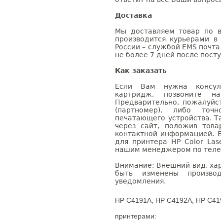
Доставка
Мы доставляем товар по в
производится курьерами в
России – службой EMS почта 
не более 7 дней после посту
Как заказать
Если Вам нужна консуль
картридж, позвоните н
Предварительно, пожалуйс
(партномер), либо точ
печатающего устройства. 
через сайт, положив това
контактной информацией. 
для принтера HP Color Las
нашим менеджером по телефо
Внимание: Внешний вид, ха
быть изменены производ
уведомления.
HP C4191A, HP C4192A, HP C41
принтерами: