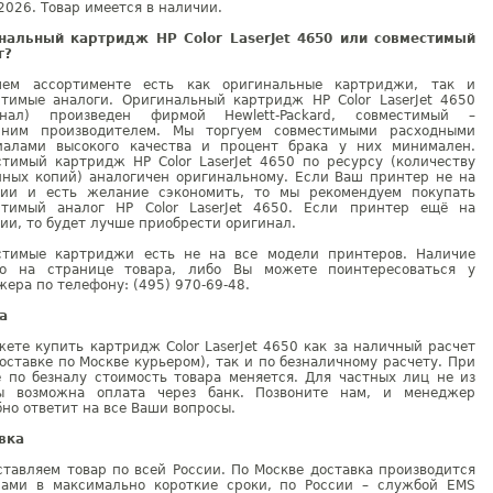
2026. Товар имеется в наличии.
нальный картридж HP Color LaserJet 4650 или совместимый
г?
ем ассортименте есть как оригинальные картриджи, так и
стимые аналоги. Оригинальный картридж HP Color LaserJet 4650
инал) произведен фирмой Hewlett-Packard, совместимый –
нним производителем. Мы торгуем совместимыми расходными
иалами высокого качества и процент брака у них минимален.
стимый картридж HP Color LaserJet 4650 по ресурсу (количеству
нных копий) аналогичен оригинальному. Если Ваш принтер не на
тии и есть желание сэкономить, то мы рекомендуем покупать
стимый аналог HP Color LaserJet 4650. Если принтер ещё на
ии, то будет лучше приобрести оригинал.
стимые картриджи есть не на все модели принтеров. Наличие
но на странице товара, либо Вы можете поинтересоваться у
ера по телефону: (495) 970-69-48.
а
ете купить картридж Color LaserJet 4650 как за наличный расчет
оставке по Москве курьером), так и по безналичному расчету. При
е по безналу стоимость товара меняется. Для частных лиц не из
ы возможна оплата через банк. Позвоните нам, и менеджер
но ответит на все Ваши вопросы.
вка
тавляем товар по всей России. По Москве доставка производится
рами в максимально короткие сроки, по России – службой EMS