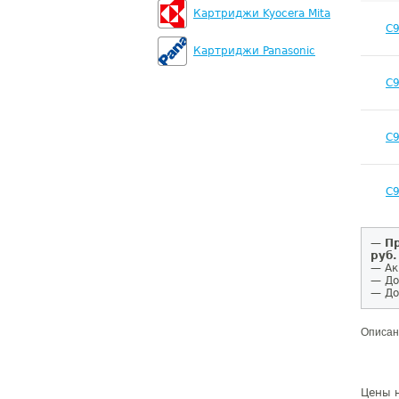
Картриджи Kyocera Mita
C
Картриджи Panasonic
C
C
C
—
Пр
руб.
— Ак
— До
— До
Описан
Цены н