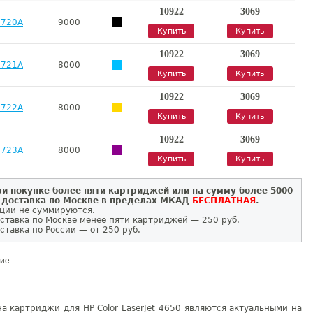
10922
3069
9720A
9000
Купить
Купить
10922
3069
9721A
8000
Купить
Купить
10922
3069
9722A
8000
Купить
Купить
10922
3069
9723A
8000
Купить
Купить
и покупке более пяти картриджей или на сумму более 5000
 доставка по Москве в пределах МКАД
БЕСПЛАТНАЯ
.
ции не суммируются.
ставка по Москве менее пяти картриджей — 250 руб.
ставка по России — от 250 руб.
ие:
а картриджи для HP Color LaserJet 4650 являются актуальными на