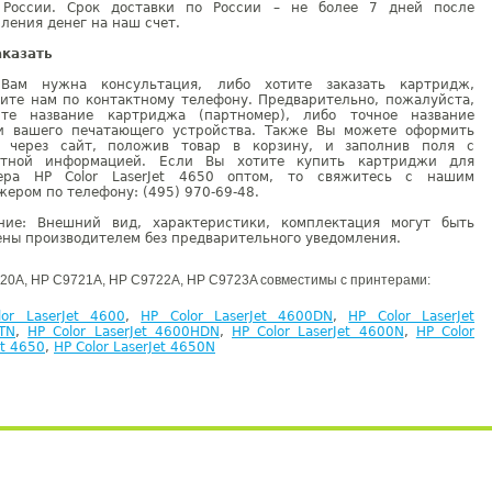
 России. Срок доставки по России – не более 7 дней после
ления денег на наш счет.
аказать
Вам нужна консультация, либо хотите заказать картридж,
ните нам по контактному телефону. Предварительно, пожалуйста,
ите название картриджа (партномер), либо точное название
и вашего печатающего устройства. Также Вы можете оформить
у через сайт, положив товар в корзину, и заполнив поля с
ктной информацией. Если Вы хотите купить картриджи для
ера HP Color LaserJet 4650 оптом, то свяжитесь с нашим
ером по телефону: (495) 970-69-48.
ние: Внешний вид, характеристики, комплектация могут быть
ны производителем без предварительного уведомления.
20A, HP C9721A, HP C9722A, HP C9723A совместимы с принтерами:
or LaserJet 4600
,
HP Color LaserJet 4600DN
,
HP Color LaserJet
TN
,
HP Color LaserJet 4600HDN
,
HP Color LaserJet 4600N
,
HP Color
et 4650
,
HP Color LaserJet 4650N