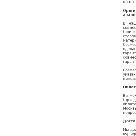
08.08.
Ориги
анало
В наш
совме
(ориг
сторо
матер
Совме
сдела
гаран
совме
гарант
Совме
указа
менедж
Оплат
Вы мож
(при д
оплат
Москв
подроб
Доста
Мы дос
курье