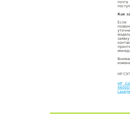
почта
поступ
Как з
Если 
позво
уточн
модел
заявк
конта
принт
менедж
Внима
измене
HP C97
HP Col
4600D
LaserJ