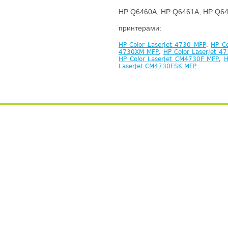
HP Q6460A, HP Q6461A, HP Q64
принтерами:
HP Color LaserJet 4730 MFP
,
HP Co
4730XM MFP
,
HP Color LaserJet 4
HP Color LaserJet CM4730F MFP
,
H
LaserJet CM4730FSK MFP