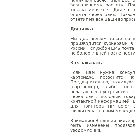
наличный расчет (при доста
безналичному расчету. П
товара меняется. Для час
оплата через банк. Позв
ответит на все Ваши вопрос
Доставка
Мы доставляем товар по в
производится курьерами в
России – службой EMS почта 
не более 7 дней после посту
Как заказать
Если Вам нужна консуль
картридж, позвоните н
Предварительно, пожалуйс
(партномер), либо точ
печатающего устройства. 
через сайт, положив това
контактной информацией. 
для принтера HP Color L
свяжитесь с нашим менеджер
Внимание: Внешний вид, ха
быть изменены производ
уведомления.