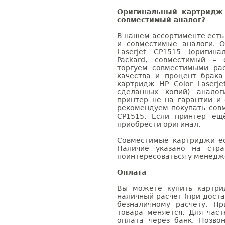
Оригинальный картридж 
совместимый аналог?
В нашем ассортименте есть
и совместимые аналоги. 
LaserJet CP1515 (оригин
Packard, совместимый – 
торгуем совместимыми ра
качества и процент брак
картридж HP Color LaserJe
сделанных копий) аналог
принтер не на гарантии и
рекомендуем покупать совм
CP1515. Если принтер ещ
приобрести оригинал.
Совместимые картриджи ес
Наличие указано на стр
поинтересоваться у менедже
Оплата
Вы можете купить картрид
наличный расчет (при доста
безналичному расчету. П
товара меняется. Для час
оплата через банк. Позв