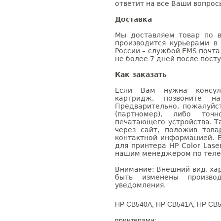
ответит на все Ваши вопрос
Доставка
Мы доставляем товар по в
производится курьерами в
России – службой EMS почта 
не более 7 дней после посту
Как заказать
Если Вам нужна консуль
картридж, позвоните н
Предварительно, пожалуйс
(партномер), либо точ
печатающего устройства. 
через сайт, положив това
контактной информацией. 
для принтера HP Color Lase
нашим менеджером по телефо
Внимание: Внешний вид, ха
быть изменены производ
уведомления.
HP CB540A, HP CB541A, HP CB5
принтерами: