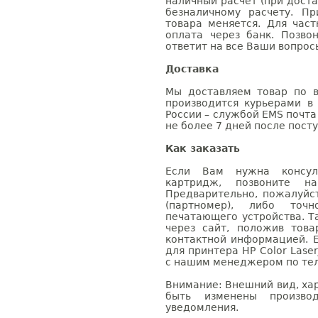
наличный расчет (при доста
безналичному расчету. П
товара меняется. Для час
оплата через банк. Позв
ответит на все Ваши вопрос
Доставка
Мы доставляем товар по в
производится курьерами в
России – службой EMS почта 
не более 7 дней после посту
Как заказать
Если Вам нужна консуль
картридж, позвоните н
Предварительно, пожалуйс
(партномер), либо точ
печатающего устройства. 
через сайт, положив това
контактной информацией. 
для принтера HP Color Lase
с нашим менеджером по теле
Внимание: Внешний вид, ха
быть изменены производ
уведомления.