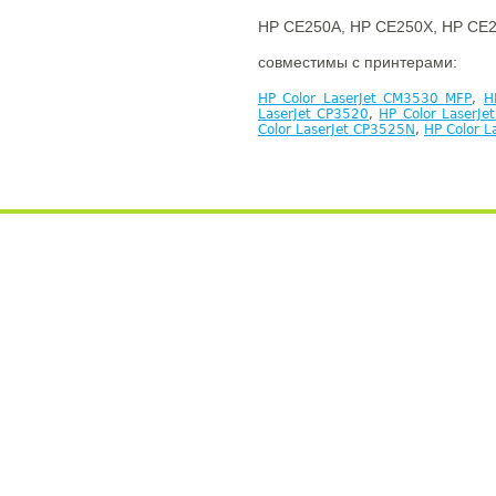
HP CE250A, HP CE250X, HP CE2
совместимы с принтерами:
HP Color LaserJet CM3530 MFP
,
H
LaserJet CP3520
,
HP Color LaserJe
Color LaserJet CP3525N
,
HP Color L