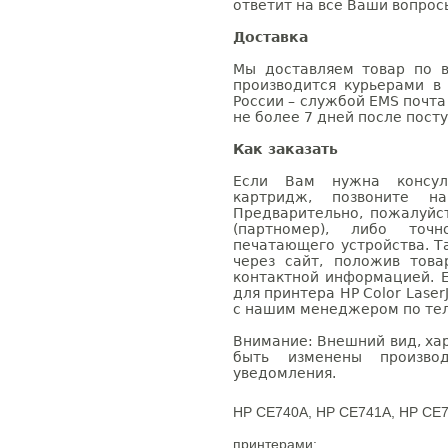
ответит на все Ваши вопрос
Доставка
Мы доставляем товар по в
производится курьерами в
России – службой EMS почта 
не более 7 дней после посту
Как заказать
Если Вам нужна консуль
картридж, позвоните н
Предварительно, пожалуйс
(партномер), либо точ
печатающего устройства. 
через сайт, положив това
контактной информацией. 
для принтера HP Color Laser
с нашим менеджером по теле
Внимание: Внешний вид, ха
быть изменены производ
уведомления.
HP CE740A, HP CE741A, HP CE7
принтерами: