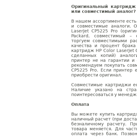
Оригинальный картридж 
или совместимый аналог?
В нашем ассортименте есть
и совместимые аналоги. 
LaserJet CP5225 Pro (ориг
Packard, совместимый – 
торгуем совместимыми ра
качества и процент брак
картридж HP Color LaserJet 
сделанных копий) аналог
принтер не на гарантии и
рекомендуем покупать совм
CP5225 Pro. Если принтер 
приобрести оригинал.
Совместимые картриджи ес
Наличие указано на стр
поинтересоваться у менедже
Оплата
Вы можете купить картридж 
наличный расчет (при доста
безналичному расчету. П
товара меняется. Для час
оплата через банк. Позв