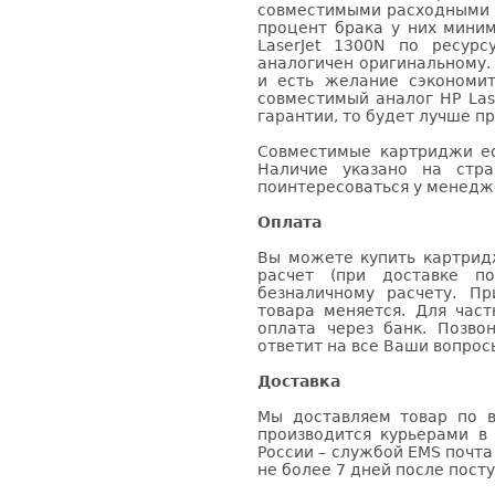
совместимыми расходными 
процент брака у них мини
LaserJet 1300N по ресурс
аналогичен оригинальному.
и есть желание сэкономи
совместимый аналог HP Las
гарантии, то будет лучше п
Совместимые картриджи ес
Наличие указано на стр
поинтересоваться у менедже
Оплата
Вы можете купить картридж
расчет (при доставке п
безналичному расчету. П
товара меняется. Для час
оплата через банк. Позв
ответит на все Ваши вопрос
Доставка
Мы доставляем товар по в
производится курьерами в
России – службой EMS почта 
не более 7 дней после посту