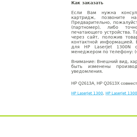
Как заказать
Если Вам нужна консуль
картридж, позвоните н
Предварительно, пожалуйс
(партномер), либо точ
печатающего устройства. 
через сайт, положив това
контактной информацией. 
для HP LaserJet 1300N 
менеджером по телефону: (4
Внимание: Внешний вид, ха
быть изменены производ
уведомления.
HP Q2613A, HP Q2613X совмест
HP LaserJet 1300
,
HP LaserJet 130