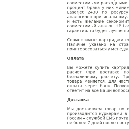
совместимыми расходными 
процент брака у них мини
LaserJet 2430 по ресурс
аналогичен оригинальному.
и есть желание сэкономи
совместимый аналог HP Las
гарантии, то будет лучше п
Совместимые картриджи ес
Наличие указано на стр
поинтересоваться у менедже
Оплата
Вы можете купить картрид
расчет (при доставке п
безналичному расчету. П
товара меняется. Для час
оплата через банк. Позв
ответит на все Ваши вопрос
Доставка
Мы доставляем товар по в
производится курьерами в
России – службой EMS почта 
не более 7 дней после посту