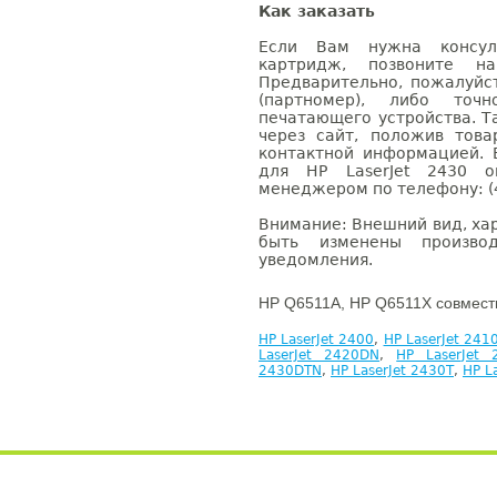
Как заказать
Если Вам нужна консуль
картридж, позвоните н
Предварительно, пожалуйс
(партномер), либо точ
печатающего устройства. 
через сайт, положив това
контактной информацией. 
для HP LaserJet 2430 
менеджером по телефону: (4
Внимание: Внешний вид, ха
быть изменены производ
уведомления.
HP Q6511A, HP Q6511X совмест
HP LaserJet 2400
,
HP LaserJet 241
LaserJet 2420DN
,
HP LaserJet 
2430DTN
,
HP LaserJet 2430T
,
HP L