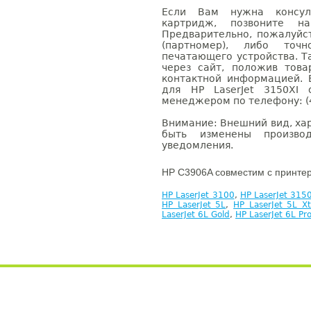
Если Вам нужна консуль
картридж, позвоните н
Предварительно, пожалуйс
(партномер), либо точ
печатающего устройства. 
через сайт, положив това
контактной информацией. 
для HP LaserJet 3150XI
менеджером по телефону: (4
Внимание: Внешний вид, ха
быть изменены производ
уведомления.
HP C3906A совместим с принте
HP LaserJet 3100
,
HP LaserJet 315
HP LaserJet 5L
,
HP LaserJet 5L Xt
LaserJet 6L Gold
,
HP LaserJet 6L Pr