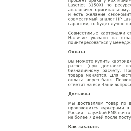
процент брака у них мини
LaserJet 3150XI по ресур
аналогичен оригинальному.
и есть желание сэкономи
совместимый аналог HP Lase
гарантии, то будет лучше п
Совместимые картриджи ес
Наличие указано на стр
поинтересоваться у менедже
Оплата
Вы можете купить картридж
расчет (при доставке п
безналичному расчету. П
товара меняется. Для час
оплата через банк. Позв
ответит на все Ваши вопрос
Доставка
Мы доставляем товар по в
производится курьерами в
России – службой EMS почта 
не более 7 дней после посту
Как заказать