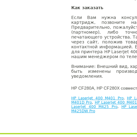
Как заказать
Если Вам нужна консуль
картридж, позвоните н
Предварительно, пожалуйс
(партномер), либо точ
печатающего устройства. 
через сайт, положив това
контактной информацией. 
для принтера HP LaserJet 40
нашим менеджером по телефо
Внимание: Внешний вид, ха
быть изменены производ
уведомления.
HP CF280A, HP CF280X совмест
HP LaserJet 400 M401 Pro
,
HP L
M401D Pro
,
HP LaserJet 400 M40
LaserJet 400 M425 Pro
,
HP Las
M425DW Pro