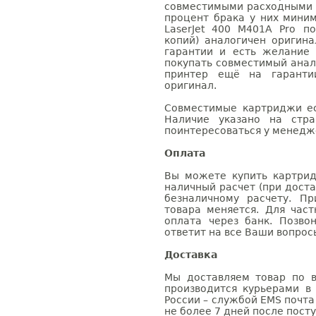
совместимыми расходными 
процент брака у них мини
LaserJet 400 M401A Pro п
копий) аналогичен оригин
гарантии и есть желание
покупать совместимый анало
принтер ещё на гаранти
оригинал.
Совместимые картриджи ес
Наличие указано на стр
поинтересоваться у менедже
Оплата
Вы можете купить картрид
наличный расчет (при доста
безналичному расчету. П
товара меняется. Для час
оплата через банк. Позв
ответит на все Ваши вопрос
Доставка
Мы доставляем товар по в
производится курьерами в
России – службой EMS почта 
не более 7 дней после посту