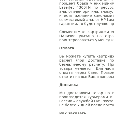
процент брака у них мини
LaserJet 4300TN по ресур
аналогичен оригинальному.
и есть желание сэкономи
совместимый аналог HP Lase
гарантии, то будет лучше п
Совместимые картриджи ес
Наличие указано на стр
поинтересоваться у менедже
Оплата
Вы можете купить картридж
расчет (при доставке п
безналичному расчету. П
товара меняется. Для час
оплата через банк. Позв
ответит на все Ваши вопрос
Доставка
Мы доставляем товар по в
производится курьерами в
России – службой EMS почта 
не более 7 дней после посту
Как заказать