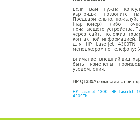
Если Вам нужна консуль
картридж, позвоните н
Предварительно, пожалуйс
(партномер), либо точ
печатающего устройства. 
через сайт, положив това
контактной информацией. 
для HP LaserJet 4300TN
менеджером по телефону: (4
Внимание: Внешний вид, ха
быть изменены производ
уведомления.
HP Q1339A совместим с принте
HP LaserJet 4300
,
HP LaserJet 
4300TN