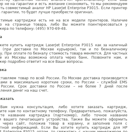
р не на гарантии и есть желание сэкономить, то мы рекомендуем
ть совместимый аналог HP LaserJet Enterprise P3015. Если принтер
 гарантии, то будет лучше приобрести оригинал.
стимые картриджи есть не на все модели принтеров. Наличие
но на странице товара, либо Вы можете поинтересоваться у
ера по телефону: (495) 970-69-48.
а
ете купить картридж LaserJet Enterprise P3015 как за наличный
т (при доставке по Москве курьером), так и по безналичному
у. При оплате по безналу стоимость товара меняется. Для частных
е из Москвы возможна оплата через банк. Позвоните нам, и
ер подробно ответит на все Ваши вопросы.
вка
тавляем товар по всей России. По Москве доставка производится
рами в максимально короткие сроки, по России – службой EMS
 России. Срок доставки по России – не более 7 дней после
ления денег на наш счет.
аказать
Вам нужна консультация, либо хотите заказать картридж,
ните нам по контактному телефону. Предварительно, пожалуйста,
ите название картриджа (партномер), либо точное название
и вашего печатающего устройства. Также Вы можете оформить
у через сайт, положив товар в корзину, и заполнив поля с
ктной информацией. Если Вы хотите купить картридж для HP
et Enterprise P3015 оптом, то свяжитесь с нашим менеджером по