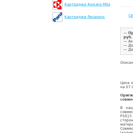
Картриджи Kyocera Mita
C
Картриджи Panasonic
—
Пр
руб.
— Ак
— До
— До
Описан
Цена н
на 07.
Ориг
совме
В наш
совме
P3015
сторо
матер
Совме
(коли