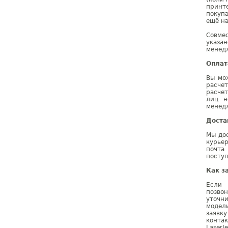
принте
покупа
ещё на
Совме
указа
менедж
Оплат
Вы мож
расче
расчет
лиц н
менедж
Доста
Мы дос
курье
почта
поступ
Как з
Если 
позво
уточн
модел
заявк
конта
LaserJ