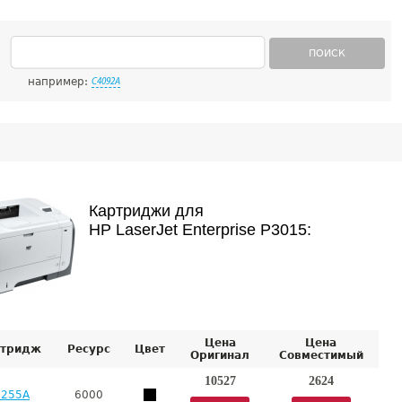
ПОИСК
например:
C4092A
Картриджи для
HP LaserJet Enterprise P3015:
Цена
Цена
тридж
Ресурс
Цвет
Оригинал
Совместимый
10527
2624
E255A
6000