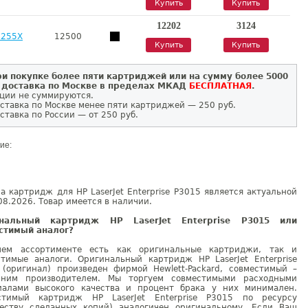
Купить
Купить
12202
3124
E255X
12500
Купить
Купить
и покупке более пяти картриджей или на сумму более 5000
 доставка по Москве в пределах МКАД
БЕСПЛАТНАЯ
.
ции не суммируются.
ставка по Москве менее пяти картриджей — 250 руб.
ставка по России — от 250 руб.
ие:
а картридж для HP LaserJet Enterprise P3015 является актуальной
08.2026. Товар имеется в наличии.
инальный картридж HP LaserJet Enterprise P3015 или
стимый аналог?
ем ассортименте есть как оригинальные картриджи, так и
стимые аналоги. Оригинальный картридж HP LaserJet Enterprise
 (оригинал) произведен фирмой Hewlett-Packard, совместимый –
нним производителем. Мы торгуем совместимыми расходными
иалами высокого качества и процент брака у них минимален.
стимый картридж HP LaserJet Enterprise P3015 по ресурсу
честву сделанных копий) аналогичен оригинальному. Если Ваш