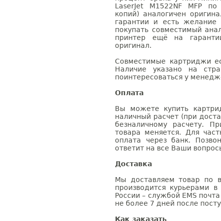
LaserJet M1522NF MFP по
копий) аналогичен оригин
гарантии и есть желание
покупать совместимый анал
принтер ещё на гаранти
оригинал.
Совместимые картриджи ес
Наличие указано на стр
поинтересоваться у менедже
Оплата
Вы можете купить картри
наличный расчет (при доста
безналичному расчету. П
товара меняется. Для час
оплата через банк. Позв
ответит на все Ваши вопрос
Доставка
Мы доставляем товар по в
производится курьерами в
России – службой EMS почта 
не более 7 дней после посту
Как заказать