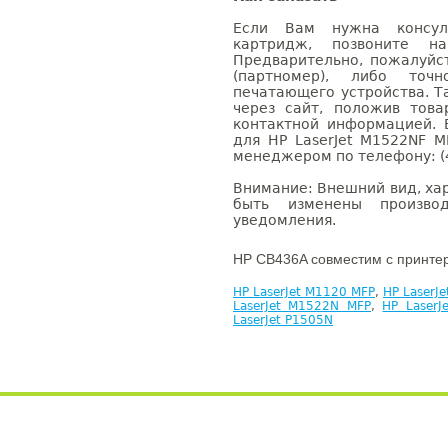
Если Вам нужна консуль
картридж, позвоните н
Предварительно, пожалуйс
(партномер), либо точ
печатающего устройства. 
через сайт, положив това
контактной информацией. 
для HP LaserJet M1522NF 
менеджером по телефону: (4
Внимание: Внешний вид, ха
быть изменены производ
уведомления.
HP CB436A совместим с принте
HP LaserJet M1120 MFP
,
HP LaserJ
LaserJet M1522N MFP
,
HP Laser
LaserJet P1505N