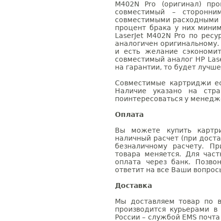
M402N Pro (оригинал) про
совместимый – сторонни
совместимыми расходными 
процент брака у них мини
LaserJet M402N Pro по ресу
аналогичен оригинальному.
и есть желание сэкономи
совместимый аналог HP Lase
на гарантии, то будет лучш
Совместимые картриджи ес
Наличие указано на стр
поинтересоваться у менедже
Оплата
Вы можете купить картри
наличный расчет (при доста
безналичному расчету. П
товара меняется. Для час
оплата через банк. Позв
ответит на все Ваши вопрос
Доставка
Мы доставляем товар по в
производится курьерами в
России – службой EMS почта 