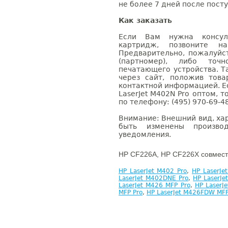
не более 7 дней после посту
Как заказать
Если Вам нужна консуль
картридж, позвоните н
Предварительно, пожалуйс
(партномер), либо точ
печатающего устройства. 
через сайт, положив това
контактной информацией. Е
LaserJet M402N Pro оптом,
по телефону: (495) 970-69-48
Внимание: Внешний вид, ха
быть изменены производ
уведомления.
HP CF226A, HP CF226X совмест
HP LaserJet M402 Pro
,
HP LaserJe
LaserJet M402DNE Pro
,
HP LaserJ
LaserJet M426 MFP Pro
,
HP LaserJ
MFP Pro
,
HP LaserJet M426FDW MFP