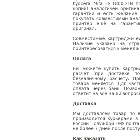
Kyocera Mita FS-1800DTN п
копий) аналогичен оригин
гарантии и есть желание
покупать совместимый анал
принтер ещё на гаранти
оригинал.
Совместимые картриджи ес
Наличие указано на стр
поинтересоваться у менедже
Оплата
Вы можете купить картри
расчет (при доставке п
безналичному расчету. П
товара меняется. Для час
оплата через банк. Позв
ответит на все Ваши вопрос
Доставка
Мы доставляем товар по в
производится курьерами в
России – службой EMS почта 
не более 7 дней после посту
Как заказать