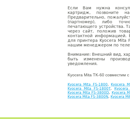
Если Вам нужна консуль
картридж, позвоните н
Предварительно, пожалуйс
(партномер), либо точ
печатающего устройства. 
через сайт, положив това
контактной информацией. 
для принтера Kyocera Mita 
нашим менеджером по телефо
Внимание: Внешний вид, ха
быть изменены производ
уведомления.
Kyocera Mita TK-60 совместим с
Kyocera Mita FS-1800
,
Kyocera M
Kyocera Mita FS-1800T
,
Kyocera
Kyocera Mita FS-3800D
,
Kyocera M
Kyocera Mita FS-3800N
,
Kyocera Mi