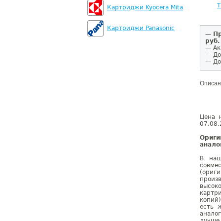
T
Картриджи Kyocera Mita
Картриджи Panasonic
—
Пр
руб.
— Ак
— До
— До
Описан
Цена 
07.08.
Ориги
анало
В наш
совме
(ориг
произ
высок
картр
копий
есть 
аналог
лучше