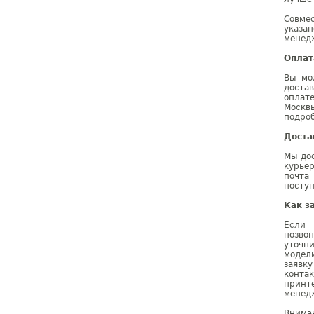
Совме
указа
менедж
Оплат
Вы мо
доста
оплат
Москв
подроб
Доста
Мы дос
курье
почта
поступ
Как з
Если 
позво
уточн
модел
заявк
конта
принт
менедж
Внима