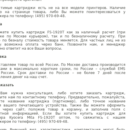
стимые картриджи есть не на все модели принтеров. Наличие
но на странице товара, либо Вы можете поинтересоваться у
ера по телефону: (495) 970-69-48.
а
жете купить картридж FS-1920T как за наличный расчет (при
вке по Москве курьером), так и по безналичному расчету. При
е по безналу стоимость товара меняется. Для частных лиц не из
ы возможна оплата через банк. Позвоните нам, и менеджер
но ответит на все Ваши вопросы.
вка
тавляем товар по всей России. По Москве доставка производится
рами в максимально короткие сроки, по России – службой EMS
 России. Срок доставки по России – не более 7 дней после
ления денег на наш счет.
аказать
Вам нужна консультация, либо хотите заказать картридж,
ните нам по контактному телефону. Предварительно, пожалуйста,
ите название картриджа (партномер), либо точное название
и вашего печатающего устройства. Также Вы можете оформить
у через сайт, положив товар в корзину, и заполнив поля с
ктной информацией. Если Вы хотите купить картридж для
ера Kyocera Mita FS-1920T оптом, то свяжитесь с нашим
ером по телефону: (495) 970-69-48.
ние: Внешний вид, характеристики, комплектация могут быть