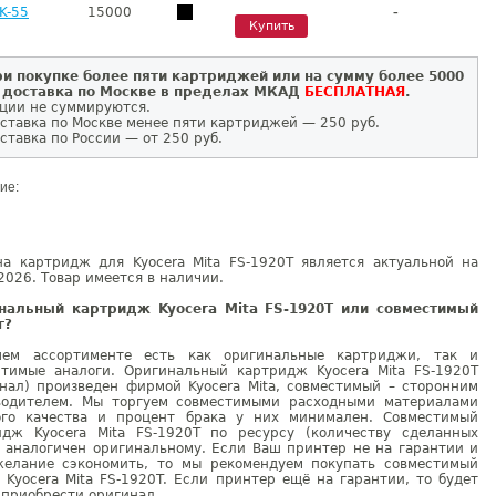
-
K-55
15000
Купить
и покупке более пяти картриджей или на сумму более 5000
 доставка по Москве в пределах МКАД
БЕСПЛАТНАЯ
.
ции не суммируются.
ставка по Москве менее пяти картриджей — 250 руб.
ставка по России — от 250 руб.
ие:
на картридж для Kyocera Mita FS-1920T является актуальной на
2026. Товар имеется в наличии.
нальный картридж Kyocera Mita FS-1920T или совместимый
г?
ем ассортименте есть как оригинальные картриджи, так и
стимые аналоги. Оригинальный картридж Kyocera Mita FS-1920T
инал) произведен фирмой Kyocera Mita, совместимый – сторонним
водителем. Мы торгуем совместимыми расходными материалами
ого качества и процент брака у них минимален. Совместимый
идж Kyocera Mita FS-1920T по ресурсу (количеству сделанных
) аналогичен оригинальному. Если Ваш принтер не на гарантии и
желание сэкономить, то мы рекомендуем покупать совместимый
 Kyocera Mita FS-1920T. Если принтер ещё на гарантии, то будет
 приобрести оригинал.